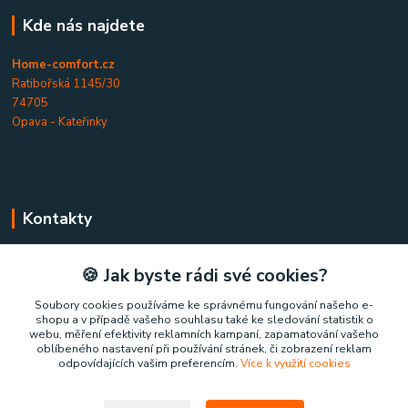
Kde nás najdete
Home-comfort.cz
Ratibořská 1145/30
74705
Opava - Kateřinky
Kontakty
Home-comfort.cz
🍪 Jak byste rádi své cookies?
+420 777 852 326
Soubory cookies používáme ke správnému fungování našeho e-
shopu a v případě vašeho souhlasu také ke sledování statistik o
(Po-Pá, 9-17 hod.)
webu, měření efektivity reklamních kampaní, zapamatování vašeho
oblíbeného nastavení při používání stránek, či zobrazení reklam
home-comfort@home-comfort.cz
odpovídajících vašim preferencím.
Více k využití cookies