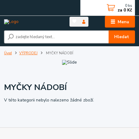
0
ks
za
0 Kč
Menu
Hledat
Úvod
VÝPRODEJ
MYČKY NÁDOBÍ
MYČKY NÁDOBÍ
V této kategorii nebylo nalezeno žádné zboží.