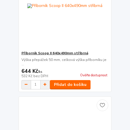
Příborník Scoop II 640x490mm stříbrná
Výška přepážek 50 mm, celková výška příborníku je
...
644 Kč
/
ks
Ověřte dostupnost
532 Kč
bez DPH
Přidat do košíku