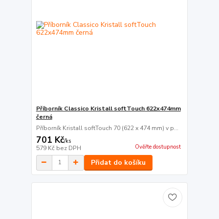
Příborník Classico Kristall softTouch 622x474mm
černá
Příborník Kristall softTouch 70 (622 x 474 mm) v p...
701 Kč
/
ks
Ověřte dostupnost
579 Kč
bez DPH
Přidat do košíku