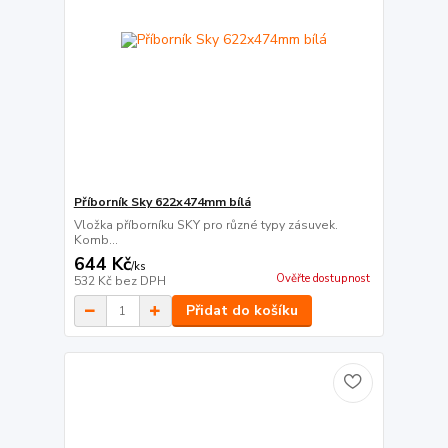
Příborník Sky 622x474mm bílá
Vložka příborníku SKY pro různé typy zásuvek.
Komb...
644 Kč
/
ks
Ověřte dostupnost
532 Kč
bez DPH
Přidat do košíku