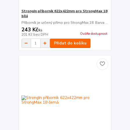
StrongIn příborník 622x422mm pro StrongMax 18
bílá
Příborník je určený přímo pro StrongMax 18. Barva ...
243 Kč
/
ks
Ověřte dostupnost
201 Kč
bez DPH
Přidat do košíku