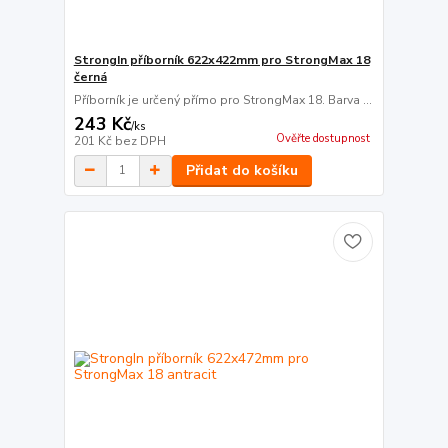
StrongIn příborník 622x422mm pro StrongMax 18
černá
Příborník je určený přímo pro StrongMax 18. Barva ...
243 Kč
/
ks
Ověřte dostupnost
201 Kč
bez DPH
Přidat do košíku