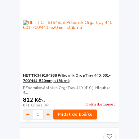
HETTICH 9194938 Příborník OrgaTray 440, 601-
700/441-520mm, stříbrná
Příborníková vložka OrgaTtay 440 (410 ). Hloubka
4...
812 Kč
/
ks
Ověřte dostupnost
671 Kč
bez DPH
Přidat do košíku