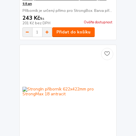
titan
Příborník je určený přímo pro StrongBox. Barva pří...
243 Kč
/
ks
Ověřte dostupnost
201 Kč
bez DPH
Přidat do košíku