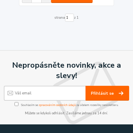
strana
z 1
Nepropásněte novinky, akce a
slevy!
Přihlásit se
Souhlasím se
zpracováním osobních údajů
za účelem rozesílky newsletteru.
Můžete se kdykoli odhlásit. Zasíláme jednou za 14 dní.