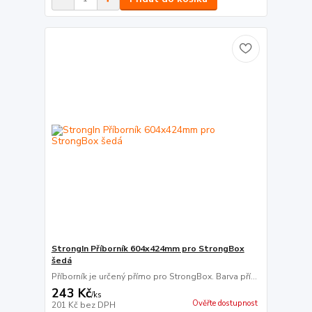
StrongIn Příborník 604x424mm pro StrongBox
šedá
Příborník je určený přímo pro StrongBox. Barva pří...
243 Kč
/
ks
Ověřte dostupnost
201 Kč
bez DPH