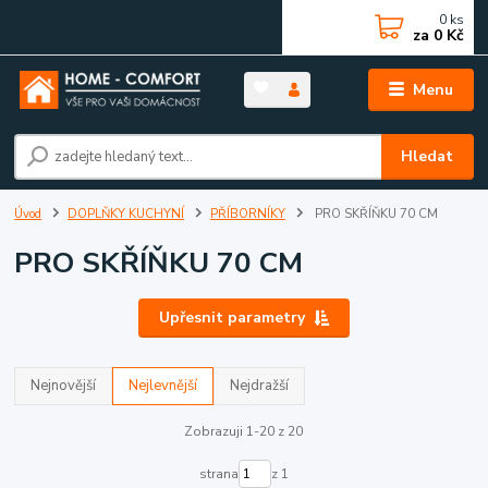
0
ks
za
0 Kč
Menu
Hledat
Úvod
DOPLŇKY KUCHYNÍ
PŘÍBORNÍKY
PRO SKŘÍŇKU 70 CM
PRO SKŘÍŇKU 70 CM
Upřesnit parametry
Nejnovější
Nejlevnější
Nejdražší
Zobrazuji 1-20 z 20
strana
z 1