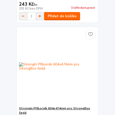
243 Kč
/
ks
Ověřte dostupnost
201 Kč
bez DPH
Přidat do košíku
StrongIn Příborník 604x474mm pro StrongBox
šedá