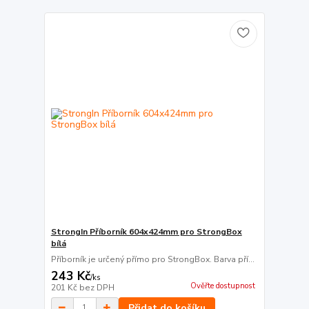
StrongIn Příborník 604x424mm pro StrongBox
bílá
Příborník je určený přímo pro StrongBox. Barva pří...
243 Kč
/
ks
Ověřte dostupnost
201 Kč
bez DPH
Přidat do košíku