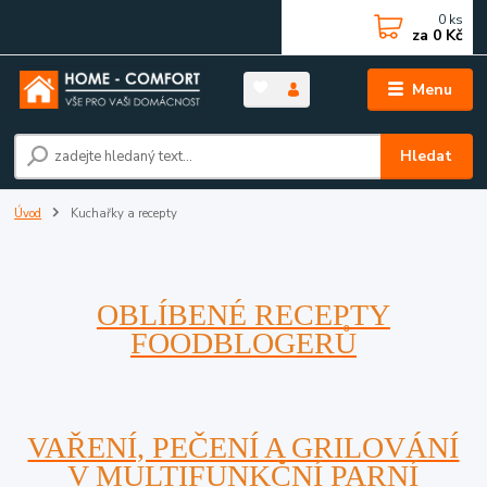
0
ks
za
0 Kč
Menu
Hledat
Úvod
Kuchařky a recepty
OBLÍBENÉ RECEPTY
FOODBLOGERŮ
VAŘENÍ, PEČENÍ A GRILOVÁNÍ
V MULTIFUNKČNÍ PARNÍ