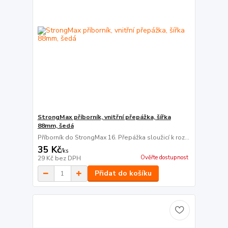
StrongMax příborník, vnitřní přepážka, šířka
88mm, šedá
Příborník do StrongMax 16. Přepážka sloužicí k roz...
35 Kč
/
ks
Ověřte dostupnost
29 Kč
bez DPH
Přidat do košíku