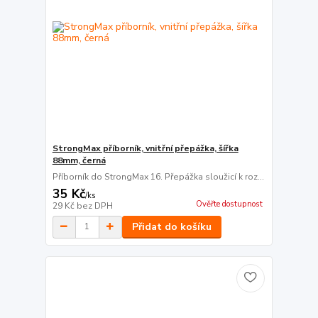
StrongMax příborník, vnitřní přepážka, šířka
88mm, černá
Příborník do StrongMax 16. Přepážka sloužicí k roz...
35 Kč
/
ks
Ověřte dostupnost
29 Kč
bez DPH
Přidat do košíku