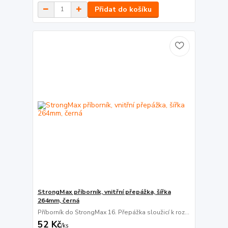
Přidat do košíku
StrongMax příborník, vnitřní přepážka, šířka
264mm, černá
Příborník do StrongMax 16. Přepážka sloužicí k roz...
52 Kč
/
ks