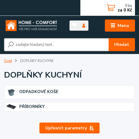
0
ks
za
0 Kč
Menu
Hledat
Úvod
DOPLŇKY KUCHYNÍ
DOPLŇKY KUCHYNÍ
ODPADKOVÉ KOŠE
PŘÍBORNÍKY
Upřesnit parametry