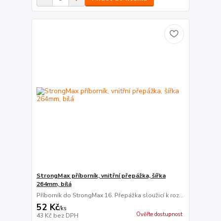
StrongMax příborník, vnitřní přepážka, šířka
264mm, bílá
Příborník do StrongMax 16. Přepážka sloužicí k roz...
52 Kč
/
ks
Ověřte dostupnost
43 Kč
bez DPH