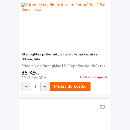
StrongMax příborník, vnitřní přepážka, šířka
88mm, bílá
Příborník do StrongMax 16. Přepážka sloužicí k roz...
35 Kč
/
ks
Ověřte dostupnost
29 Kč
bez DPH
Přidat do košíku