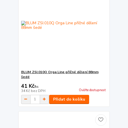
BLUM ZSI.010Q Orga Line příčné dělení 88mm
šedé
41 Kč
/
ks
Ověřte dostupnost
34 Kč
bez DPH
Přidat do košíku