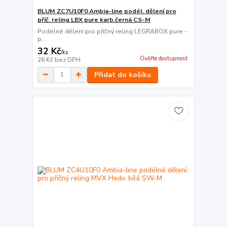
BLUM ZC7U10F0 Ambia-line podél. dělení pro
příč. reling LBX pure karb.černá CS-M
Podélné dělení pro příčný reling LEGRABOX pure -
p...
32 Kč
/
ks
Ověřte dostupnost
26 Kč
bez DPH
Přidat do košíku