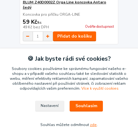
BLUM Z40D0002Z Orga Line koncovka Antaro
šedý
Koncovka pro příčku ORGA-LINE
59 Kč
/
ks
Ověřte dostupnost
49 Kč
bez DPH
Přidat do košíku
🍪 Jak byste rádi své cookies?
Soubory cookies používáme ke správnému fungování našeho e-
shopu a v případě vašeho souhlasu také ke sledování statistik o
webu, měření efektivity reklamních kampaní, zapamatování vašeho
oblíbeného nastavení při používání stránek, či zobrazení reklam
odpovídajících vašim preferencím.
Více k využití cookies
Souhlasím
Nastavení
Souhlas můžete odmítnout
zde
.