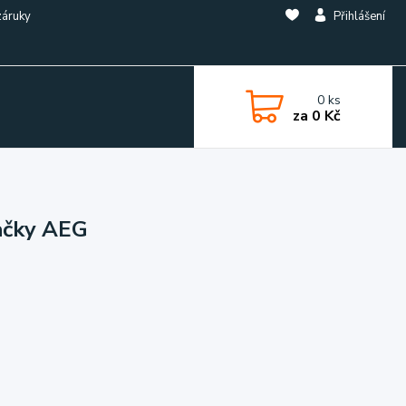
záruky
Přihlášení
0
ks
za
0 Kč
ačky AEG