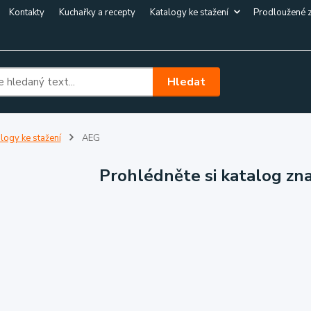
Kontakty
Kuchařky a recepty
Katalogy ke stažení
Prodloužené 
Hledat
logy ke stažení
AEG
Prohlédněte si katalog zn