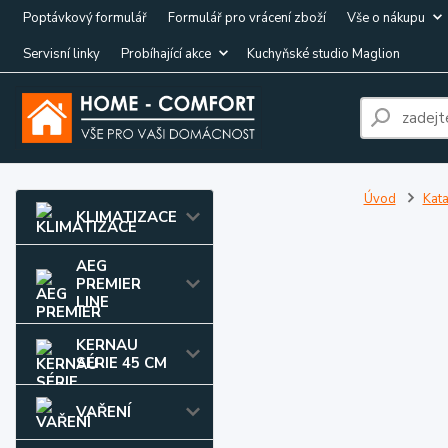
Poptávkový formulář
Formulář pro vrácení zboží
Vše o nákupu
Servisní linky
Probíhající akce
Kuchyňské studio Maglion
Úvod
Kata
KLIMATIZACE
AEG
PREMIER
LINE
KERNAU
SÉRIE 45 CM
VAŘENÍ