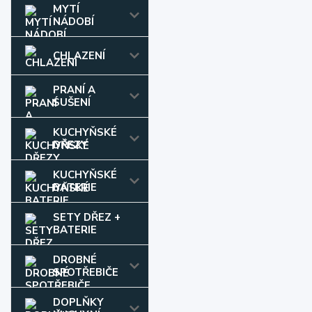
MYTÍ
NÁDOBÍ
CHLAZENÍ
PRANÍ A
SUŠENÍ
KUCHYŇSKÉ
DŘEZY
KUCHYŇSKÉ
BATERIE
SETY DŘEZ +
BATERIE
DROBNÉ
SPOTŘEBIČE
DOPLŇKY