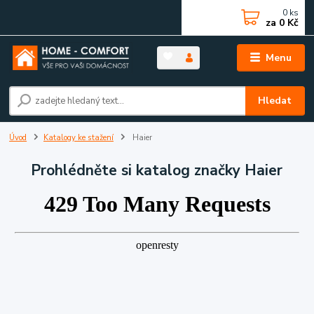
0
ks
za
0 Kč
Menu
Hledat
Úvod
Katalogy ke stažení
Haier
Prohlédněte si katalog značky Haier