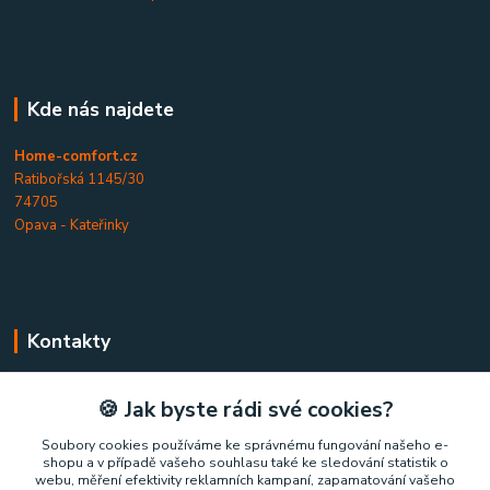
Kde nás najdete
Home-comfort.cz
Ratibořská 1145/30
74705
Opava - Kateřinky
Kontakty
Home-comfort.cz
🍪 Jak byste rádi své cookies?
+420 777 852 326
Soubory cookies používáme ke správnému fungování našeho e-
shopu a v případě vašeho souhlasu také ke sledování statistik o
(Po-Pá, 9-17 hod.)
webu, měření efektivity reklamních kampaní, zapamatování vašeho