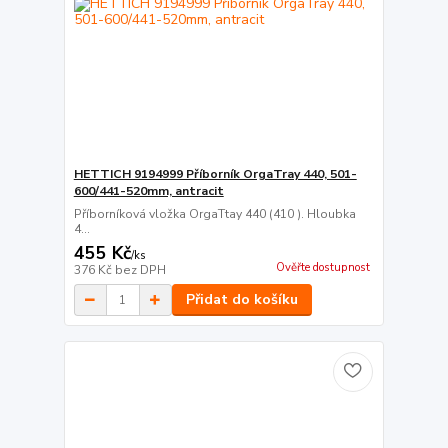
HETTICH 9194999 Příborník OrgaTray 440, 501-
600/441-520mm, antracit
Příborníková vložka OrgaTtay 440 (410 ). Hloubka
4...
455 Kč
/
ks
Ověřte dostupnost
376 Kč
bez DPH
Přidat do košíku