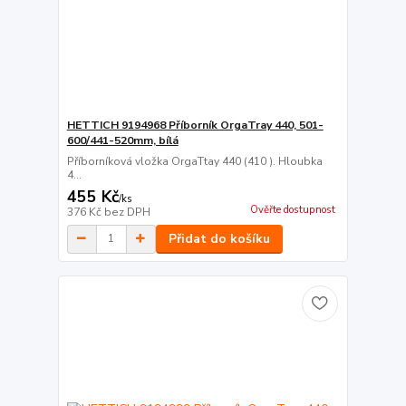
HETTICH 9194968 Příborník OrgaTray 440, 501-
600/441-520mm, bílá
Příborníková vložka OrgaTtay 440 (410 ). Hloubka
4...
455 Kč
/
ks
Ověřte dostupnost
376 Kč
bez DPH
Přidat do košíku