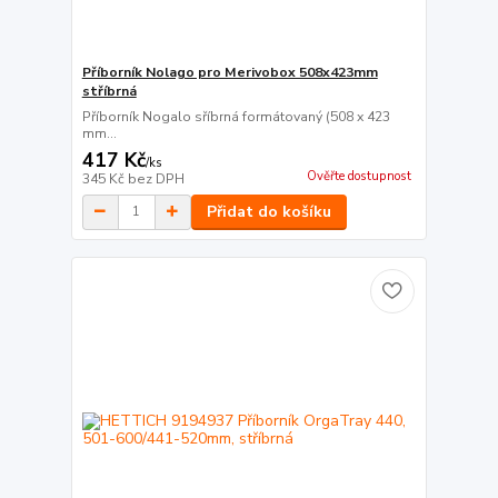
Příborník Nolago pro Merivobox 508x423mm
stříbrná
Příborník Nogalo sříbrná formátovaný (508 x 423
mm...
417 Kč
/
ks
Ověřte dostupnost
345 Kč
bez DPH
Přidat do košíku