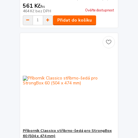
561 Kč
/
ks
Ověřte dostupnost
464 Kč
bez DPH
Přidat do košíku
Příborník Classico stříbrno-šedá pro StrongBox
60 (504 x 474 mm)