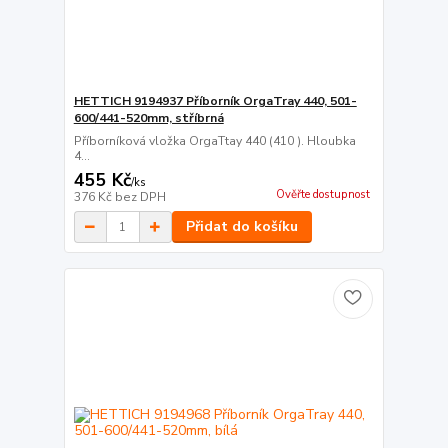
HETTICH 9194937 Příborník OrgaTray 440, 501-
600/441-520mm, stříbrná
Příborníková vložka OrgaTtay 440 (410 ). Hloubka
4...
455 Kč
/
ks
Ověřte dostupnost
376 Kč
bez DPH
Přidat do košíku