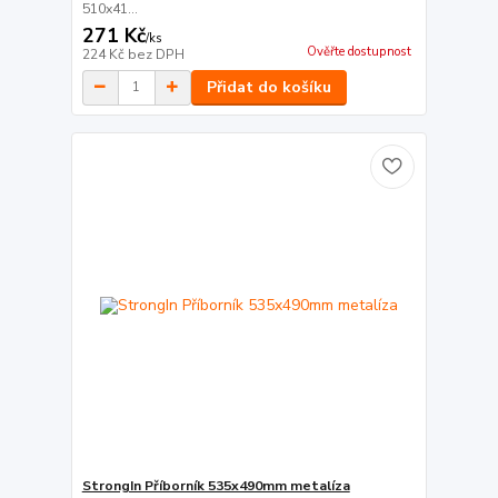
510x41...
271 Kč
/
ks
Ověřte dostupnost
224 Kč
bez DPH
Přidat do košíku
StrongIn Příborník 535x490mm metalíza