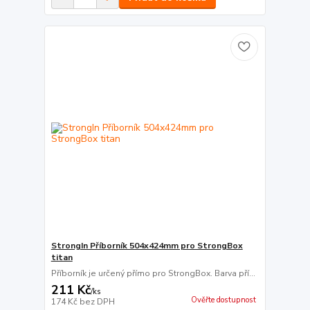
StrongIn Příborník 504x424mm pro StrongBox
titan
Příborník je určený přímo pro StrongBox. Barva pří...
211 Kč
/
ks
Ověřte dostupnost
174 Kč
bez DPH