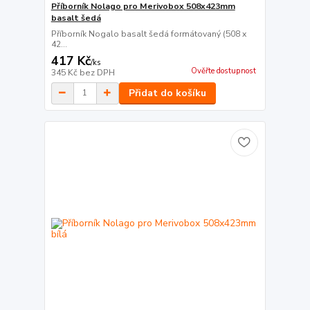
Příborník Nolago pro Merivobox 508x423mm
basalt šedá
Příborník Nogalo basalt šedá formátovaný (508 x
42...
417 Kč
/
ks
Ověřte dostupnost
345 Kč
bez DPH
Přidat do košíku