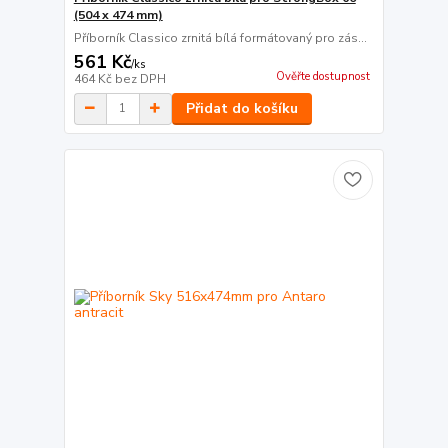
(504 x 474 mm)
Příborník Classico zrnitá bílá formátovaný pro zás...
561 Kč
/
ks
Ověřte dostupnost
464 Kč
bez DPH
Přidat do košíku