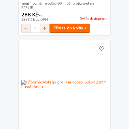
vnější rozměr je 535x490, možno oříznout na
508x45...
288 Kč
/
ks
Ověřte dostupnost
238 Kč
bez DPH
Přidat do košíku