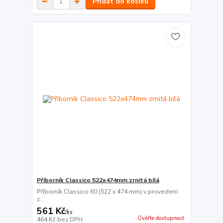
Přidat do košíku
Příborník Classico 522x474mm zrnitá bílá
Příborník Classico 60 (522 x 474 mm) v provedení
z...
561 Kč
/
ks
Ověřte dostupnost
464 Kč
bez DPH