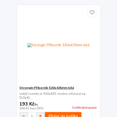
StrongIn Příborník 530x435mm bílá
vnější rozměr je 530x435, možno oříznout na
510x41...
193 Kč
/
ks
Ověřte dostupnost
160 Kč
bez DPH
Přidat do košíku