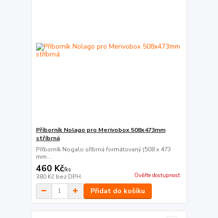
Příborník Nolago pro Merivobox 508x473mm
stříbrná
Příborník Nogalo sříbrná formátovaný (508 x 473
mm...
460 Kč
/
ks
Ověřte dostupnost
380 Kč
bez DPH
Přidat do košíku