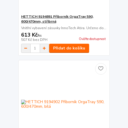
HETTICH 9194891 Příborník OrgaTray 590,
600/470mm, stříbrná
Vnitřní vybavení zásuvky InnoTech Atira. Určeno do...
613 Kč
/
ks
Ověřte dostupnost
507 Kč
bez DPH
Přidat do košíku