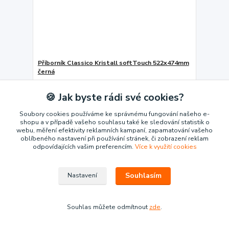
Příborník Classico Kristall softTouch 522x474mm
černá
Příborník Kristall softTouch 50 (522 x 474 mm) v p...
621 Kč
🍪 Jak byste rádi své cookies?
/
ks
Ověřte dostupnost
513 Kč
bez DPH
Soubory cookies používáme ke správnému fungování našeho e-
Přidat do košíku
shopu a v případě vašeho souhlasu také ke sledování statistik o
webu, měření efektivity reklamních kampaní, zapamatování vašeho
oblíbeného nastavení při používání stránek, či zobrazení reklam
odpovídajících vašim preferencím.
Více k využití cookies
Souhlasím
Nastavení
Souhlas můžete odmítnout
zde
.