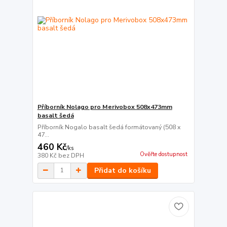
Příborník Nolago pro Merivobox 508x473mm
basalt šedá
Příborník Nogalo basalt šedá formátovaný (508 x
47...
460 Kč
/
ks
Ověřte dostupnost
380 Kč
bez DPH
Přidat do košíku