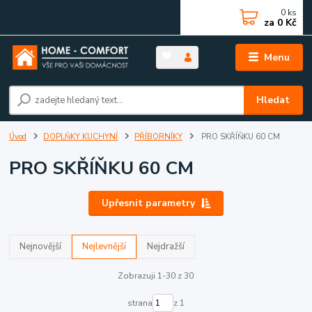
0
ks
za
0 Kč
Menu
Hledat
Úvod
DOPLŇKY KUCHYNÍ
PŘÍBORNÍKY
PRO SKŘÍŇKU 60 CM
PRO SKŘÍŇKU 60 CM
Upřesnit parametry
Nejnovější
Nejlevnější
Nejdražší
Zobrazuji 1-30 z 30
strana
z 1