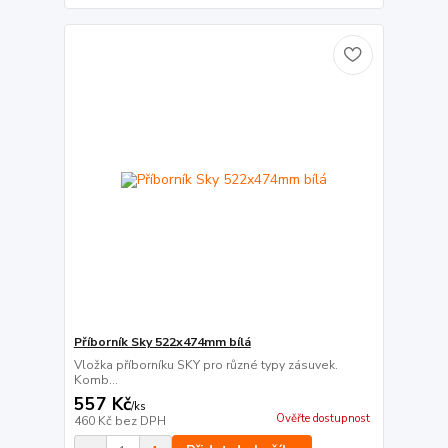
Příborník Sky 522x474mm bílá
Vložka příborníku SKY pro různé typy zásuvek.
Komb...
557 Kč
/
ks
Ověřte dostupnost
460 Kč
bez DPH