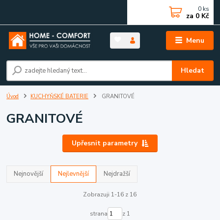
0
ks
za
0 Kč
Menu
Hledat
Úvod
KUCHYŇSKÉ BATERIE
GRANITOVÉ
GRANITOVÉ
Upřesnit parametry
Nejnovější
Nejlevnější
Nejdražší
Zobrazuji 1-16 z 16
strana
z 1