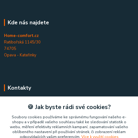
Kde nás najdete
Home-comfort.cz
Ratibořská 1145/30
74705
Opava - Kateřinky
Kontakty
Home-comfort.cz
🍪 Jak byste rádi své cookies?
+420 777 852 326
Soubory cookies používáme ke správnému fungování našeho e-
shopu a v případě vašeho souhlasu také ke sledování statistik o
(Po-Pá, 9-17 hod.)
webu, měření efektivity reklamních kampaní, zapamatování vašeho
oblíbeného nastavení při používání stránek, či zobrazení reklam
home-comfort@home-comfort.cz
odpovídajících vašim preferencím.
Více k využití cookies