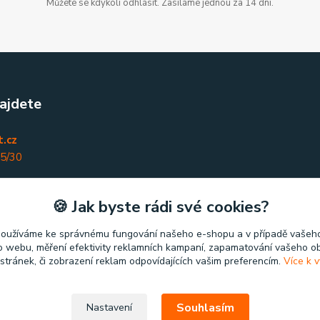
Můžete se kdykoli odhlásit. Zasíláme jednou za 14 dní.
ajdete
.cz
45/30
nky
🍪 Jak byste rádi své cookies?
používáme ke správnému fungování našeho e-shopu a v případě vašeho
k o webu, měření efektivity reklamních kampaní, zapamatování vašeho o
 stránek, či zobrazení reklam odpovídajících vašim preferencím.
Více k v
Souhlasím
Nastavení