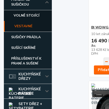
SUŠIČKOU
VOLNĚ STOJÍCÍ
VESTAVNÉ
BI WDWG 
10 let záru
SUŠIČKY PRÁDLA
16 490 
/
ks
SUŠÍCÍ SKŘÍNĚ
13 628 Kč
DPH
PŘÍSLUŠENSTVÍ K
PRANÍ A SUŠENÍ
Přida
KUCHYŇSKÉ
DŘEZY
KUCHYŇSKÉ
BATERIE
SETY DŘEZ +
BATERIE