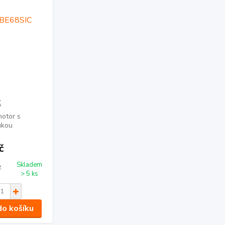
C
motor s
ukou
č
Skladem
z
> 5 ks
do košíku