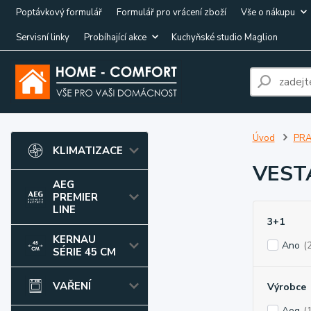
Poptávkový formulář
Formulář pro vrácení zboží
Vše o nákupu
Servisní linky
Probíhající akce
Kuchyňské studio Maglion
Úvod
PRA
KLIMATIZACE
VEST
AEG
PREMIER
LINE
3+1
KERNAU
Ano
(2
SÉRIE 45 CM
VAŘENÍ
Výrobce
Aeg
(1