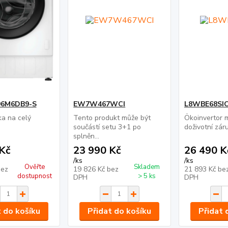
6M6DB9-S
EW7W467WCI
L8WBE68SI
ka na celý
Tento produkt může být
Ökoinvertor 
součástí setu 3+1 po
doživotní zár
splněn...
Kč
23 990 Kč
26 490 K
/
ks
/
ks
Ověřte
Skladem
bez
19 826 Kč
bez
21 893 Kč
be
dostupnost
> 5 ks
DPH
DPH
t do košíku
Přidat do košíku
Přidat 