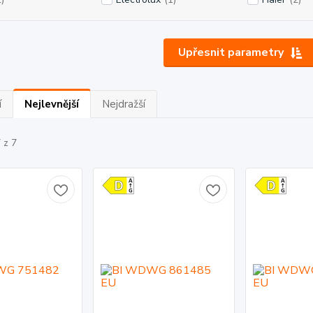
Upřesnit parametry
í
Nejlevnější
Nejdražší
 z 7