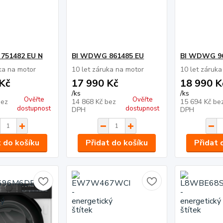
751482 EU N
BI WDWG 861485 EU
BI WDWG 96
ka na motor
10 let záruka na motor
10 let záruka
Kč
17 990 Kč
18 990 K
/
ks
/
ks
Ověřte
Ověřte
bez
14 868 Kč
bez
15 694 Kč
be
dostupnost
dostupnost
DPH
DPH
t do košíku
Přidat do košíku
Přidat 