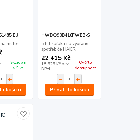
1485 EU
HWDQ90B416FWBB-S
 na motor
5 let záruka na vybrané
spotřebiče HAIER
č
22 415 Kč
Skladem
Ověřte
z
18 525 Kč
bez
> 5 ks
dostupnost
DPH
do košíku
Přidat do košíku