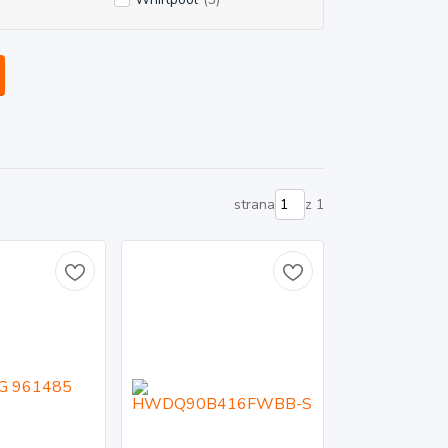
strana
z 1