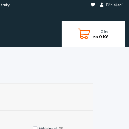
záruky
Přihlášení
0
ks
za
0 Kč
Whirlpool
(3)