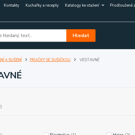
Kontakty
Kuchařky a recepty
Katalogy ke stažení
Prodloužené 
Hledat
NÍ A SUŠENÍ
PRAČKY SE SUŠIČKOU
VESTAVNÉ
AVNÉ
)
)
Electrolux
(1)
Haier
(2)