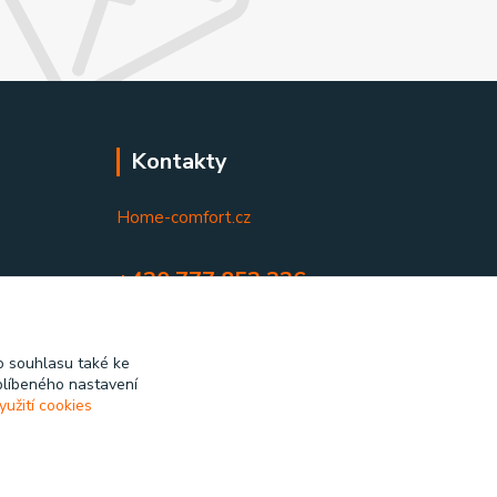
Kontakty
Home-comfort.cz
+420 777 852 326
(Po-Pá, 9-17 hod.)
home-comfort@home-comfort.cz
 souhlasu také ke
blíbeného nastavení
yužití cookies