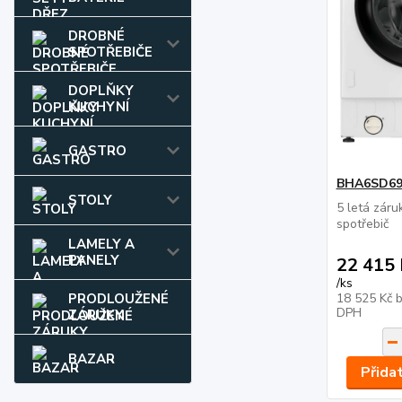
DROBNÉ
SPOTŘEBIČE
DOPLŇKY
KUCHYNÍ
GASTRO
BHA6SD69
STOLY
5 letá záru
spotřebič
LAMELY A
PANELY
22 415 
/
ks
PRODLOUŽENÉ
18 525 Kč
DPH
ZÁRUKY
BAZAR
Přida