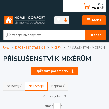
0
ks
za
0 Kč
Menu
Hledat
Úvod
DROBNÉ SPOTŘEBIČE
MIXÉRY
PŘÍSLUŠENSTVÍ K MIXÉRŮM
PŘÍSLUŠENSTVÍ K MIXÉRŮM
Upřesnit parametry
Nejnovější
Nejlevnější
Nejdražší
Zobrazuji 1-3 z 3
strana
z 1