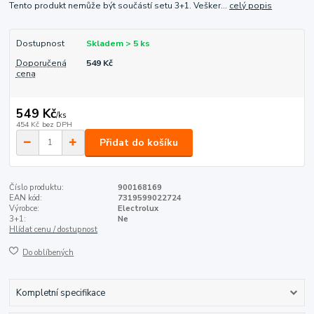
Tento produkt nemůže být součástí setu 3+1. Vešker...
celý popis
Dostupnost
Skladem > 5 ks
Doporučená
549 Kč
cena
549 Kč
/
ks
454 Kč
bez DPH
Přidat do košíku
Číslo produktu:
900168169
EAN kód:
7319599022724
Výrobce:
Electrolux
3+1:
Ne
Hlídat cenu / dostupnost
Do oblíbených
Kompletní specifikace