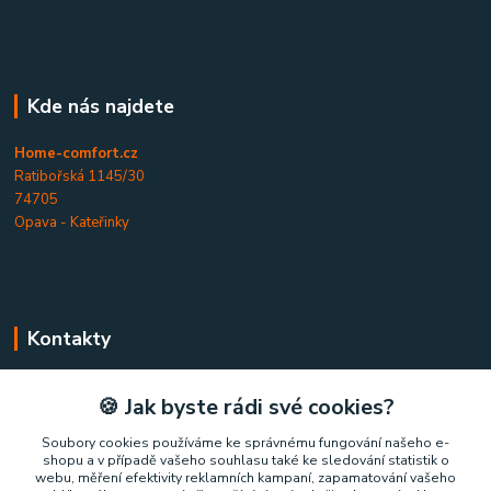
Kde nás najdete
Home-comfort.cz
Ratibořská 1145/30
74705
Opava - Kateřinky
Kontakty
Home-comfort.cz
🍪 Jak byste rádi své cookies?
+420 777 852 326
Soubory cookies používáme ke správnému fungování našeho e-
shopu a v případě vašeho souhlasu také ke sledování statistik o
(Po-Pá, 9-17 hod.)
webu, měření efektivity reklamních kampaní, zapamatování vašeho