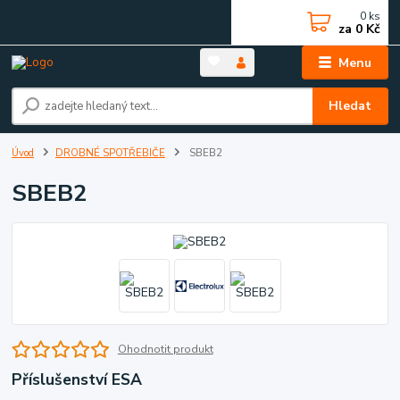
0
ks
za
0 Kč
Menu
Hledat
Úvod
DROBNÉ SPOTŘEBIČE
SBEB2
SBEB2
Ohodnotit produkt
Příslušenství ESA