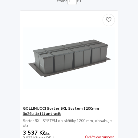
strana
z 1
GOLLINUCCI Sorter 9XL System 1200mm
3x26l+1x11l antracit
Sorter 9XL SYSTEM do skříňky 1200 mm, obsahuje
pla...
3 537 Kč
/
ks
Ověřte dostupnost
2 923 Kč
bez DPH