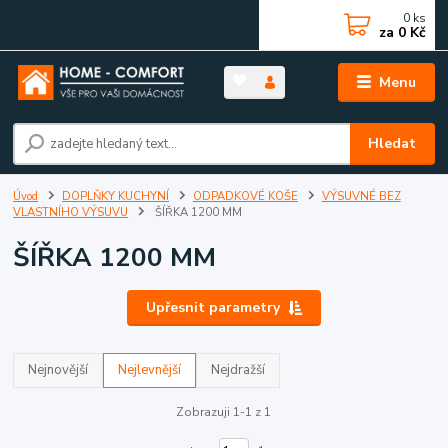
0
ks
za
0 Kč
Menu
Hledat
Úvod
DOPLŇKY KUCHYNÍ
ODPADKOVÉ KOŠE
VÝSUVNÉ BEZ
VLASTNÍHO VÝSUVU
ŠÍŘKA 1200 MM
ŠÍŘKA 1200 MM
Upřesnit parametry
Nejnovější
Nejlevnější
Nejdražší
Zobrazuji 1-1 z 1