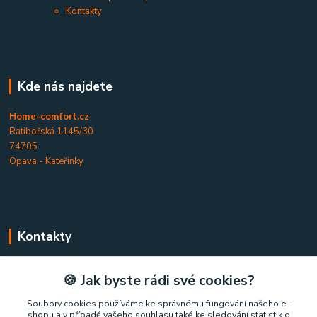
Kontakty
Kde nás najdete
Home-comfort.cz
Ratibořská 1145/30
74705
Opava - Kateřinky
Kontakty
Home-comfort.cz
🍪 Jak byste rádi své cookies?
+420 777 852 326
Soubory cookies používáme ke správnému fungování našeho e-
shopu a v případě vašeho souhlasu také ke sledování statistik o