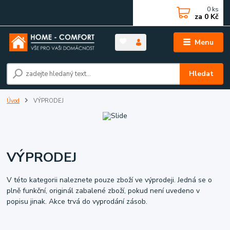
0
ks
za
0 Kč
Menu
Hledat
Úvod
VÝPRODEJ
VÝPRODEJ
V této kategorii naleznete pouze zboží ve výprodeji. Jedná se o
plně funkční, originál zabalené zboží, pokud není uvedeno v
popisu jinak. Akce trvá do vyprodání zásob.