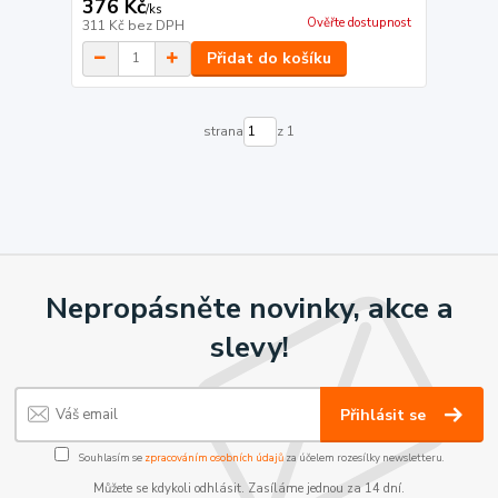
376 Kč
/
ks
Ověřte dostupnost
311 Kč
bez DPH
Přidat do košíku
strana
z 1
Nepropásněte novinky, akce a
slevy!
Přihlásit se
Souhlasím se
zpracováním osobních údajů
za účelem rozesílky newsletteru.
Můžete se kdykoli odhlásit. Zasíláme jednou za 14 dní.