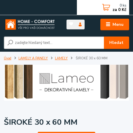
0
ks
za
0 Kč
Menu
Hledat
Úvod
LAMELY A PANELY
LAMELY
ŠIROKÉ 30 x 60 MM
ŠIROKÉ 30 x 60 MM