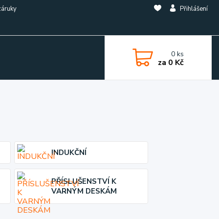
záruky
Přihlášení
0
ks
za
0 Kč
INDUKČNÍ
PŘÍSLUŠENSTVÍ K
VARNÝM DESKÁM