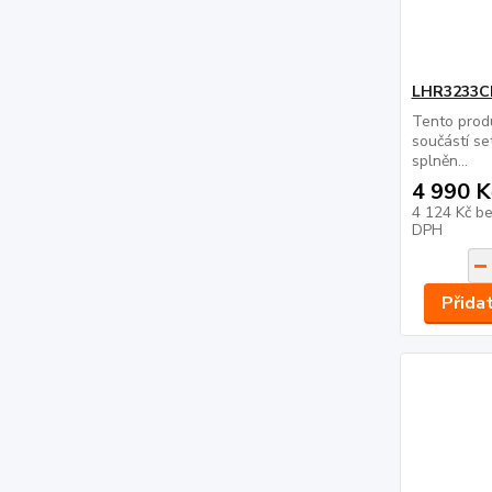
LHR3233C
Tento prod
součástí se
splněn...
4 990 K
4 124 Kč
be
DPH
Přida