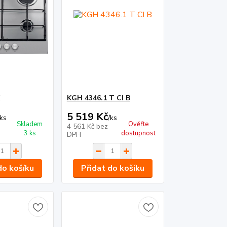
KGH 4346.1 T CI B
5 519 Kč
ks
/
ks
Skladem
Ověřte
4 561 Kč
bez
3 ks
dostupnost
DPH
do košíku
Přidat do košíku