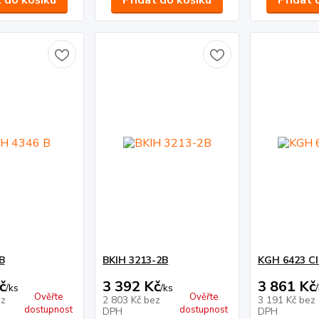
t do košíku
Přidat do košíku
Přidat 
B
BKIH 3213-2B
KGH 6423 CI
č
3 392 Kč
3 861 Kč
/
ks
/
ks
/
Ověřte
Ověřte
z
2 803 Kč
bez
3 191 Kč
bez
dostupnost
dostupnost
DPH
DPH