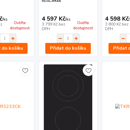
č
4 597 Kč
4 598 Kč
/
ks
/
ks
/
Ověřte
Ověřte
z
3 799 Kč
bez
3 800 Kč
bez
dostupnost
dostupnost
DPH
DPH
t do košíku
Přidat do košíku
Přidat 