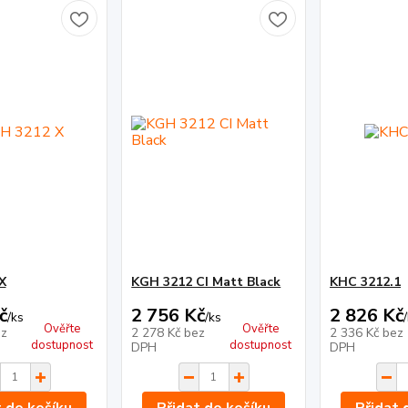
X
KGH 3212 CI Matt Black
KHC 3212.1
č
2 756 Kč
2 826 Kč
/
ks
/
ks
/
Ověřte
Ověřte
z
2 278 Kč
bez
2 336 Kč
bez
dostupnost
dostupnost
DPH
DPH