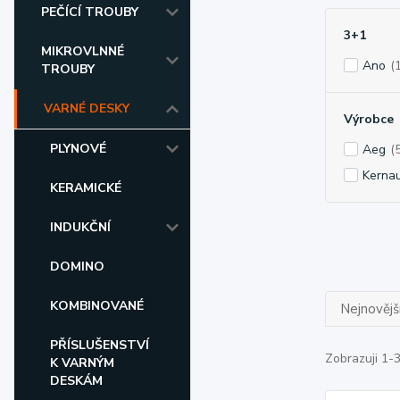
PEČÍCÍ TROUBY
3+1
MIKROVLNNÉ
Ano
(
TROUBY
VARNÉ DESKY
Výrobce
PLYNOVÉ
Aeg
(
Kerna
KERAMICKÉ
INDUKČNÍ
DOMINO
KOMBINOVANÉ
Nejnovějš
PŘÍSLUŠENSTVÍ
Zobrazuji 1-
K VARNÝM
DESKÁM