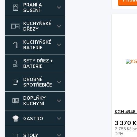
Přida
PRANÍ A
SUŠENÍ
KUCHYŇSKÉ
DŘEZY
KUCHYŇSKÉ
BATERIE
SETY DŘEZ +
BATERIE
DROBNÉ
SPOTŘEBIČE
DOPLŇKY
KUCHYNÍ
KGH 4346 
GASTRO
3 370 K
2 785 Kč
be
DPH
STOLY