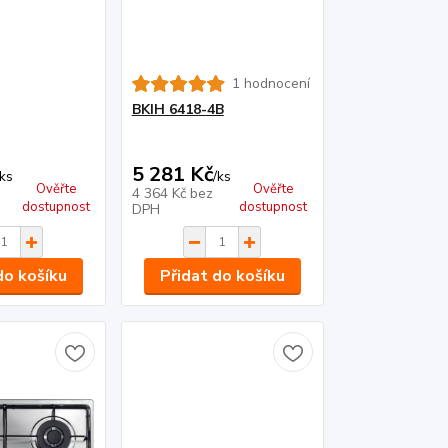
1 hodnocení
BKIH 6418-4B
5 281 Kč
ks
/
ks
Ověřte
Ověřte
4 364 Kč
bez
dostupnost
dostupnost
DPH
do košíku
Přidat do košíku