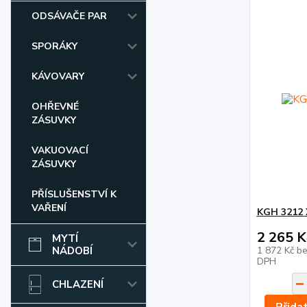
ODSÁVAČE PAR
SPORÁKY
KÁVOVARY
OHŘEVNÉ
ZÁSUVKY
VAKUOVACÍ
ZÁSUVKY
PŘÍSLUŠENSTVÍ K
VAŘENÍ
KGH 3212 
2 265 K
MYTÍ
NÁDOBÍ
1 872 Kč
be
DPH
CHLAZENÍ