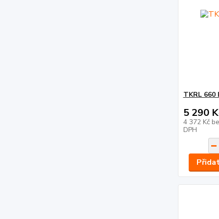
TKRL 660 
5 290 K
4 372 Kč
be
DPH
Přida