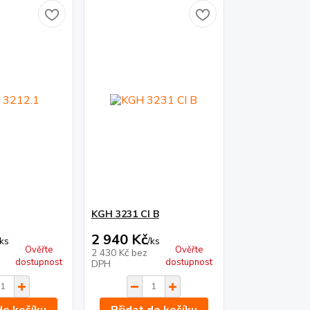
KGH 3231 CI B
2 940 Kč
ks
/
ks
Ověřte
Ověřte
2 430 Kč
bez
dostupnost
dostupnost
DPH