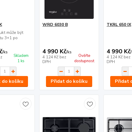
K
WRD 6030 B
TKRL 650 IX
ukt může být
tu 3+1 po
č
4 990 Kč
4 990 Kč
/
ks
/
ks
/
Skladem
Ověřte
z
4 124 Kč
bez
4 124 Kč
bez
1 ks
dostupnost
DPH
DPH
t do košíku
Přidat do košíku
Přidat 