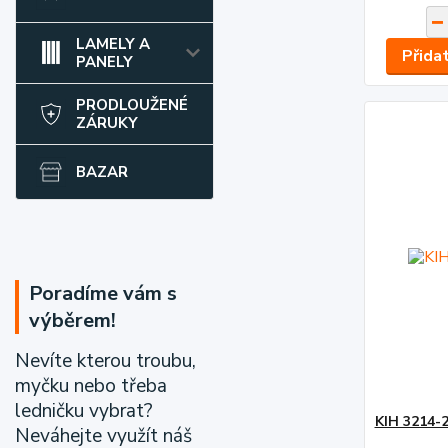
LAMELY A
Přida
PANELY
PRODLOUŽENÉ
ZÁRUKY
BAZAR
Poradíme vám s
výběrem!
Nevíte kterou troubu,
myčku nebo třeba
ledničku vybrat?
KIH 3214-
Neváhejte využít náš