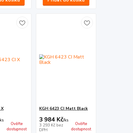
do košíku
Přidat do košíku
 X
KGH 6423 CI Matt Black
3 984 Kč
ks
/
ks
Ověřte
Ověřte
3 293 Kč
bez
dostupnost
dostupnost
DPH