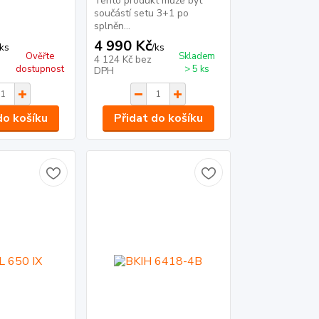
Tento produkt může být
součástí setu 3+1 po
splněn...
4 990 Kč
ks
/
ks
Ověřte
Skladem
4 124 Kč
bez
dostupnost
> 5 ks
DPH
do košíku
Přidat do košíku