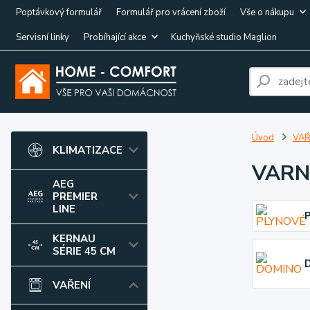
Poptávkový formulář
Formulář pro vrácení zboží
Vše o nákupu
Servisní linky
Probíhající akce
Kuchyňské studio Maglion
Úvod
VAŘ
KLIMATIZACE
VARN
AEG
PREMIER
LINE
KERNAU
SÉRIE 45 CM
VAŘENÍ