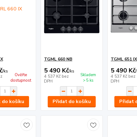
IX
TGML 660 NB
TGML 651 IX
č
5 490 Kč
5 490 Kč
/
ks
/
ks
/
Ověřte
Skladem
z
4 537 Kč
bez
4 537 Kč
bez
dostupnost
> 5 ks
DPH
DPH
t do košíku
Přidat do košíku
Přidat 