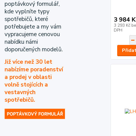
poptávkový formulář,
kde vyplníte typy
spotřebičů, které
3 984 K
3 293 Kč
be
potřebujete a my vám
DPH
vypracujeme cenovou
nabídku námi
doporučených modelů.
Přida
Již více než 30 let
nabízíme poradenství
a prodej v oblasti
volně stojících a
vestavných
spotřebičů.