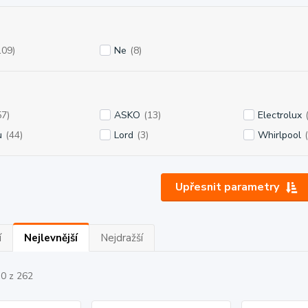
109)
Ne
(8)
57)
ASKO
(13)
Electrolux
u
(44)
Lord
(3)
Whirlpool
Upřesnit parametry
í
Nejlevnější
Nejdražší
30 z 262