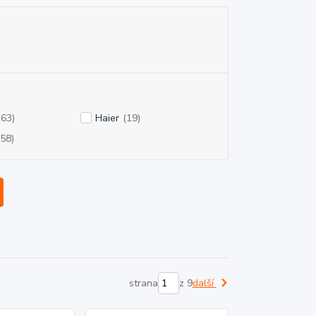
(63)
Haier
(19)
(58)
strana
z 9
další