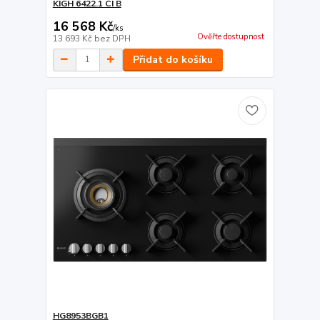
KIGH 6422.1 CI B
16 568 Kč
/
ks
Ověřte dostupnost
13 693 Kč
bez DPH
Přidat do košíku
HG8953BGB1