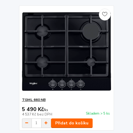
TGML 660 NB
5 490 Kč
/
ks
Skladem > 5 ks
4 537 Kč
bez DPH
Přidat do košíku