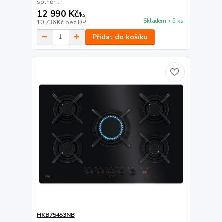
splněn...
12 990 Kč
/
ks
Skladem > 5 ks
10 736 Kč
bez DPH
Přidat do košíku
HKB75453NB