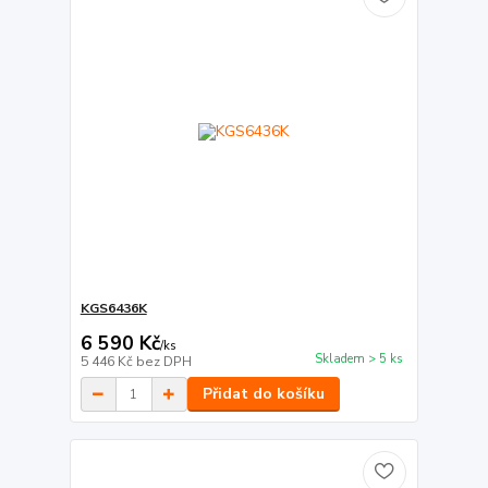
KGS6436K
6 590 Kč
/
ks
Skladem > 5 ks
5 446 Kč
bez DPH
Přidat do košíku