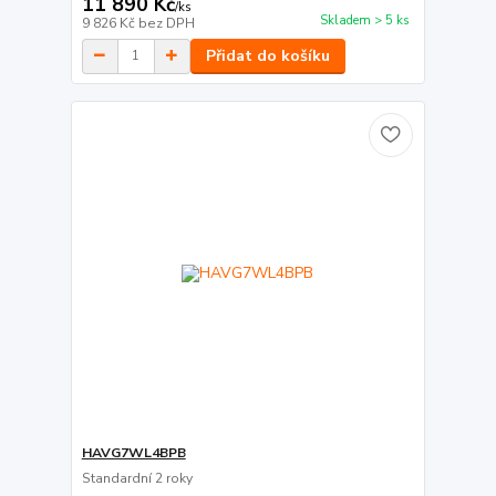
11 890 Kč
/
ks
Skladem > 5 ks
9 826 Kč
bez DPH
Přidat do košíku
HAVG7WL4BPB
Standardní 2 roky