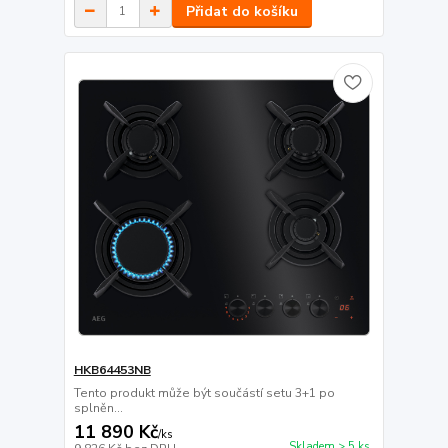
Přidat do košíku
HKB64453NB
Tento produkt může být součástí setu 3+1 po
splněn...
11 890 Kč
/
ks
Skladem > 5 ks