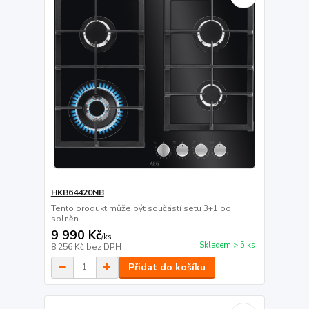
HKB64420NB
Tento produkt může být součástí setu 3+1 po
splněn...
9 990 Kč
/
ks
Skladem > 5 ks
8 256 Kč
bez DPH
Přidat do košíku