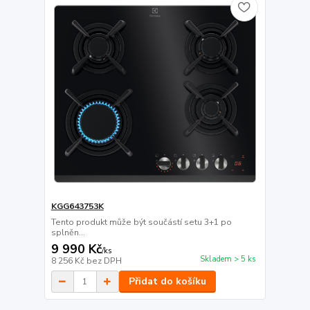
KGG643753K
Tento produkt může být součástí setu 3+1 po
splněn...
9 990 Kč
/
ks
Skladem > 5 ks
8 256 Kč
bez DPH
Přidat do košíku