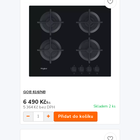
GOB 616/NB
6 490 Kč
/
ks
Skladem 2 ks
5 364 Kč
bez DPH
Přidat do košíku