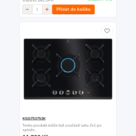
9 826 Kč
bez DPH
Přidat do košíku
KGG753753K
Tento produkt může být součástí setu 3+1 po
splněn...