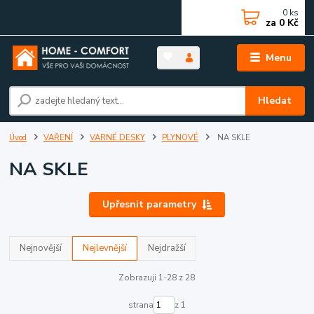
0
ks
za
0 Kč
Menu
Hledat
Úvod
VAŘENÍ
VARNÉ DESKY
PLYNOVÉ
NA SKLE
NA SKLE
Upřesnit parametry
Nejnovější
Nejlevnější
Nejdražší
Zobrazuji 1-28 z 28
strana
z 1