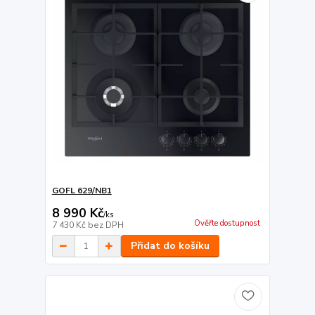
GOFL 629/NB1
8 990 Kč
/
ks
Ověřte dostupnost
7 430 Kč
bez DPH
Přidat do košíku