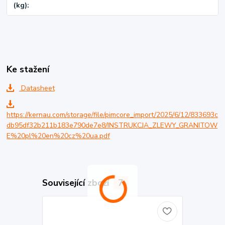
(kg)
Ke stažení
Datasheet
https://kernau.com/storage/file/pimcore_import/2025/6/12/833693c
db95df32b211b183e790de7e8/INSTRUKCJA_ZLEWY_GRANITOW
E%20pl%20en%20cz%20ua.pdf
Související zboží
7