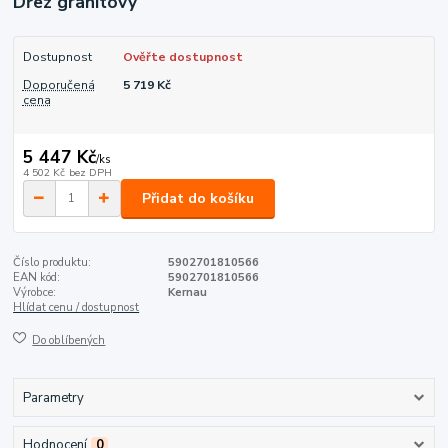
Dřez granitový
Dostupnost
Ověřte dostupnost
Doporučená
5 719 Kč
cena
5 447 Kč
/
ks
4 502 Kč
bez DPH
Přidat do košíku
Číslo produktu:
5902701810566
EAN kód:
5902701810566
Výrobce:
Kernau
Hlídat cenu / dostupnost
Do oblíbených
Parametry
Hodnocení
0