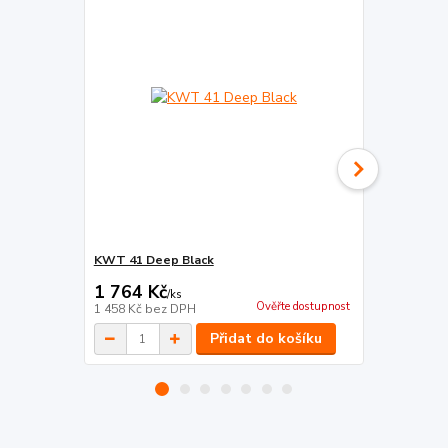
KWT 41 Deep Black
KWT 07A De
1 764 Kč
2 755 Kč
/
ks
Ověřte dostupnost
1 458 Kč
bez DPH
2 277 Kč
bez
Přidat do košíku