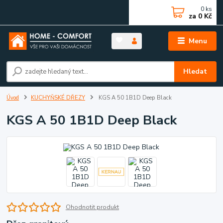
0
ks
za
0 Kč
Menu
Hledat
Úvod
KUCHYŇSKÉ DŘEZY
KGS A 50 1B1D Deep Black
KGS A 50 1B1D Deep Black
Ohodnotit produkt