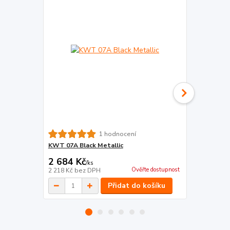
KWT 06A PO 
1 hodnocení
KWT 07A Black Metallic
2 684 Kč
3 464 Kč
/
ks
Ověřte dostupnost
2 218 Kč
bez DPH
2 863 Kč
bez
Přidat do košíku