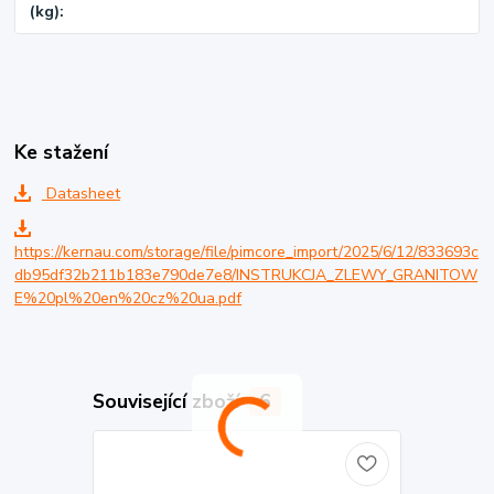
(kg)
Ke stažení
Datasheet
https://kernau.com/storage/file/pimcore_import/2025/6/12/833693c
db95df32b211b183e790de7e8/INSTRUKCJA_ZLEWY_GRANITOW
E%20pl%20en%20cz%20ua.pdf
Související zboží
6