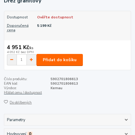
Dřez granitový
Dostupnost
Ověřte dostupnost
Doporučená
5 199 Kč
cena
4 951 Kč
/
ks
4 092 Kč
bez DPH
Přidat do košíku
Číslo produktu:
5902701806613
EAN kód:
5902701806613
Výrobce:
Kernau
Hlídat cenu / dostupnost
Do oblíbených
Parametry
Hodnocení
0