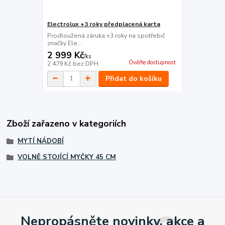
Electrolux +3 roky předplacená karta
Prodloužená záruka +3 roky na spotřebič
značky Ele...
2 999 Kč
/
ks
Ověřte dostupnost
2 479 Kč
bez DPH
Přidat do košíku
Zboží zařazeno v kategoriích
MYTÍ NÁDOBÍ
VOLNĚ STOJÍCÍ MYČKY 45 CM
Nepropásněte novinky, akce a