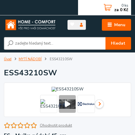
0
ks
za
0 Kč
Menu
Hledat
Úvod
MYTÍ NÁDOBÍ
ESS43210SW
ESS43210SW
Ohodnotit produkt