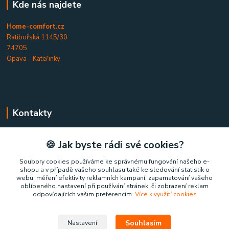
Kde nás najdete
Home-comfort.cz
Ratibořská 1145/30
74705
Opava - Kateřinky
Kontakty
Home-comfort.cz
🍪 Jak byste rádi své cookies?
+420 777 852 326
Soubory cookies používáme ke správnému fungování našeho e-
shopu a v případě vašeho souhlasu také ke sledování statistik o
(Po-Pá, 9-17 hod.)
webu, měření efektivity reklamních kampaní, zapamatování vašeho
oblíbeného nastavení při používání stránek, či zobrazení reklam
home-comfort@home-comfort.cz
odpovídajících vašim preferencím.
Více k využití cookies
Souhlasím
Nastavení