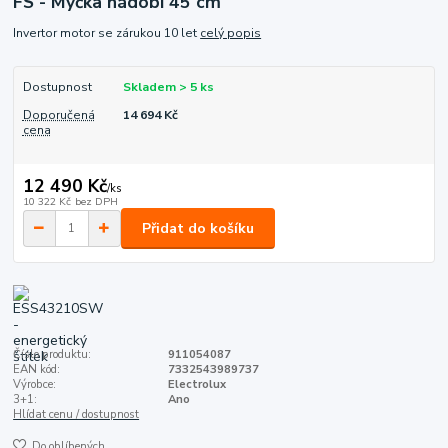
FS - Myčka nádobí 45 cm
Invertor motor se zárukou 10 let
celý popis
Dostupnost
Skladem > 5 ks
Doporučená
14 694 Kč
cena
12 490 Kč
/
ks
10 322 Kč
bez DPH
Přidat do košíku
Číslo produktu:
911054087
EAN kód:
7332543989737
Výrobce:
Electrolux
3+1:
Ano
Hlídat cenu / dostupnost
Do oblíbených