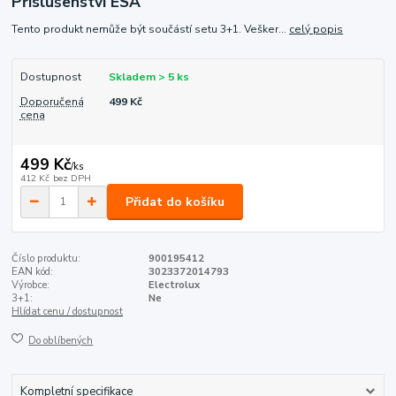
Příslušenství ESA
Tento produkt nemůže být součástí setu 3+1. Vešker...
celý popis
Dostupnost
Skladem > 5 ks
Doporučená
499 Kč
cena
499 Kč
/
ks
412 Kč
bez DPH
Přidat do košíku
Číslo produktu:
900195412
EAN kód:
3023372014793
Výrobce:
Electrolux
3+1:
Ne
Hlídat cenu / dostupnost
Do oblíbených
Kompletní specifikace