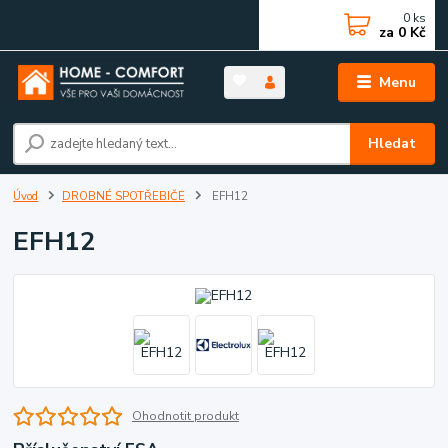
0
ks
za
0 Kč
Menu
Hledat
Úvod
DROBNÉ SPOTŘEBIČE
EFH12
EFH12
Ohodnotit produkt