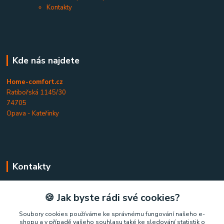
Kontakty
Kde nás najdete
Home-comfort.cz
Ratibořská 1145/30
74705
Opava - Kateřinky
Kontakty
Home-comfort.cz
🍪 Jak byste rádi své cookies?
+420 777 852 326
Soubory cookies používáme ke správnému fungování našeho e-
shopu a v případě vašeho souhlasu také ke sledování statistik o
(Po-Pá, 9-17 hod.)