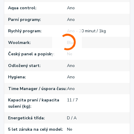
Aqua control
Ano
Parní programy
Ano
Rychlý program
Ano - 20 minut / 1kg
Woolmark
Blue
Český panel a popisky
Ne
Odložený start
Ano
Hygiena
Ano
Time Manager / úspora času
Ano
Kapacita praní / kapacita
11 / 7
sušení (kg)
Energetická třída
D / A
5 let záruka na celý model
Ne