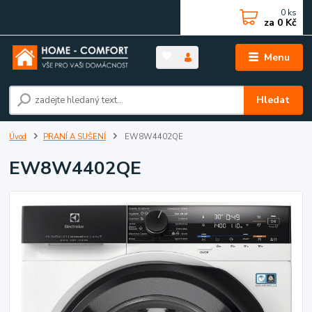
0
ks
za
0 Kč
Menu
Hledat
Úvod
PRANÍ A SUŠENÍ
EW8W4402QE
EW8W4402QE