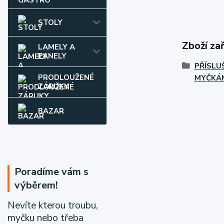
STOLY
Zboží za
LAMELY A
PANELY
PŘÍSLU
PRODLOUŽENÉ
MYČKÁ
ZÁRUKY
BAZAR
Poradíme vám s
výběrem!
Nevíte kterou troubu,
myčku nebo třeba