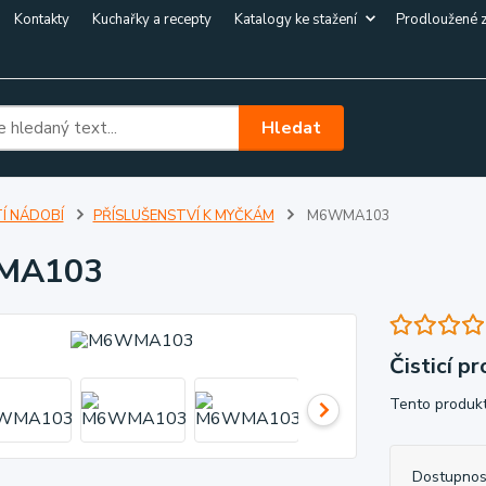
Kontakty
Kuchařky a recepty
Katalogy ke stažení
Prodloužené 
Hledat
Í NÁDOBÍ
PŘÍSLUŠENSTVÍ K MYČKÁM
M6WMA103
MA103
Čisticí p
Tento produkt
Dostupnos