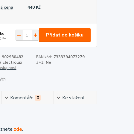
á cena
440 Kč
ks
Přidat do košíku
DPH
:
902980482
EAN kód:
7333394073279
/ Electrolux
3+1:
Ne
dostupnost
ých
Komentáře
0
Ke stažení
eznete
zde
.