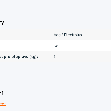
ry
Aeg / Electrolux
Ne
 pro přepravu (kg)
1
ní
eet