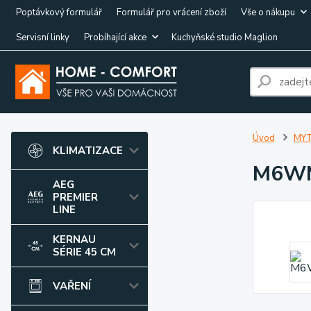
Poptávkový formulář
Formulář pro vrácení zboží
Vše o nákupu
Servisní linky
Probíhající akce
Kuchyňské studio Maglion
Úvod
MYT
KLIMATIZACE
M6W
AEG
PREMIER
LINE
KERNAU
SÉRIE 45 CM
VAŘENÍ