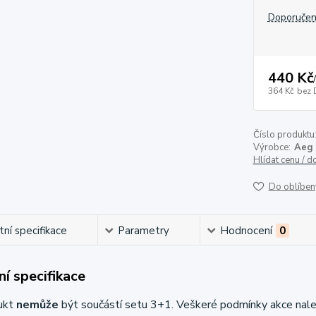
Doporučen
440 Kč
/
364 Kč
bez 
Číslo produktu
Výrobce:
Aeg 
Hlídat cenu / 
Do oblíben
ní specifikace
Parametry
Hodnocení
0
í specifikace
ukt
nemůže
být součástí setu 3+1. Veškeré podmínky akce nal