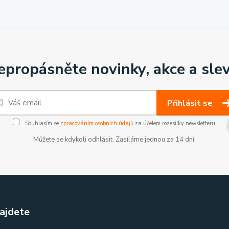
epropásněte novinky, akce a slev
Přihlásit se
Souhlasím se
zpracováním osobních údajů
za účelem rozesílky newsletteru.
Můžete se kdykoli odhlásit. Zasíláme jednou za 14 dní.
ajdete