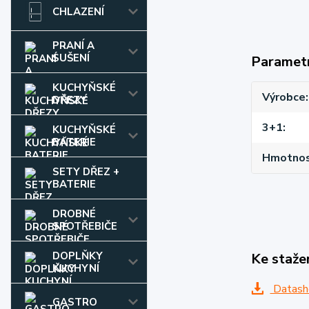
CHLAZENÍ
PRANÍ A
SUŠENÍ
Paramet
KUCHYŇSKÉ
Výrobce
DŘEZY
3+1
KUCHYŇSKÉ
BATERIE
Hmotnost
SETY DŘEZ +
BATERIE
DROBNÉ
SPOTŘEBIČE
DOPLŇKY
Ke staže
KUCHYNÍ
Datash
GASTRO