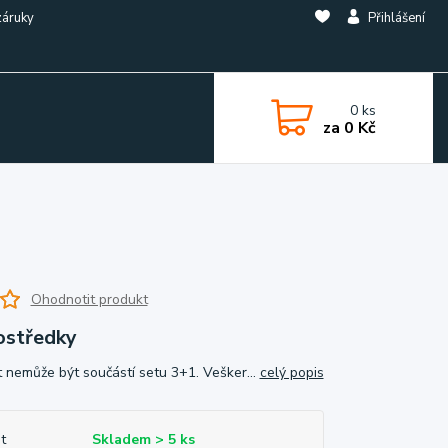
záruky
Přihlášení
0
ks
za
0 Kč
Ohodnotit produkt
rostředky
 nemůže být součástí setu 3+1. Vešker...
celý popis
t
Skladem > 5 ks