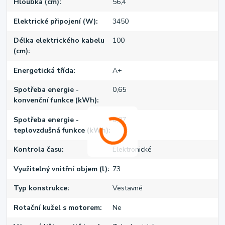
Hloubka (cm)
56,4
Elektrické připojení (W)
3450
Délka elektrického kabelu
100
(cm)
Energetická třída
A+
Spotřeba energie -
0,65
konvenční funkce (kWh)
Spotřeba energie -
0,87
teplovzdušná funkce (kWh)
Kontrola času
Elektronické
Využitelný vnitřní objem (l)
73
Typ konstrukce
Vestavné
Rotační kužel s motorem
Ne