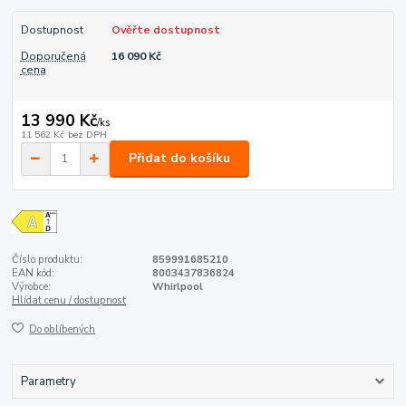
Dostupnost
Ověřte dostupnost
Doporučená
16 090 Kč
cena
13 990 Kč
/
ks
11 562 Kč
bez DPH
Přidat do košíku
Číslo produktu:
859991685210
EAN kód:
8003437836824
Výrobce:
Whirlpool
Hlídat cenu / dostupnost
Do oblíbených
Parametry