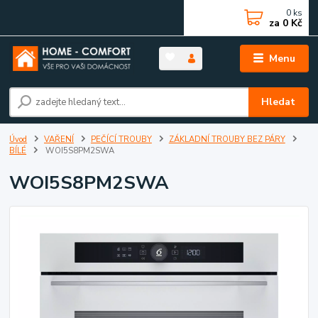
0
ks
za
0 Kč
Menu
Hledat
Úvod
VAŘENÍ
PEČÍCÍ TROUBY
ZÁKLADNÍ TROUBY BEZ PÁRY
BÍLÉ
WOI5S8PM2SWA
WOI5S8PM2SWA