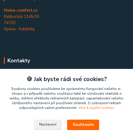
Home-comfort.cz
Ratibořská 1145/30
74705
Opava - Kateřinky
Kontakty
Home-comfort.cz
🍪 Jak byste rádi své cookies?
+420 777 852 326
Soubory cookies používáme ke správnému fungování našeho e-
shopu a v případě vašeho souhlasu také ke sledování statistik o
(Po-Pá, 9-17 hod.)
webu, měření efektivity reklamních kampaní, zapamatování vašeho
oblíbeného nastavení při používání stránek, či zobrazení reklam
home-comfort@home-comfort.cz
odpovídajících vašim preferencím.
Více k využití cookies
Souhlasím
Nastavení