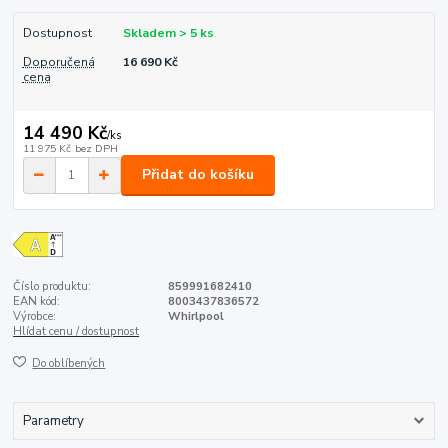
Dostupnost
Skladem > 5 ks
Doporučená
16 690 Kč
cena
14 490 Kč
/
ks
11 975 Kč
bez DPH
Přidat do košíku
Číslo produktu:
859991682410
EAN kód:
8003437836572
Výrobce:
Whirlpool
Hlídat cenu / dostupnost
Do oblíbených
Parametry