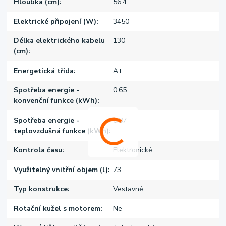
Hloubka (cm)
56,4
Elektrické připojení (W)
3450
Délka elektrického kabelu
130
(cm)
Energetická třída
A+
Spotřeba energie -
0,65
konvenční funkce (kWh)
Spotřeba energie -
0,87
teplovzdušná funkce (kWh)
Kontrola času
Elektronické
Využitelný vnitřní objem (l)
73
Typ konstrukce
Vestavné
Rotační kužel s motorem
Ne