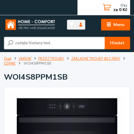
0
ks
za
0 Kč
Menu
Hledat
Úvod
VAŘENÍ
PEČÍCÍ TROUBY
ZÁKLADNÍ TROUBY BEZ PÁRY
ČERNÉ
WOI4S8PPM1SB
WOI4S8PPM1SB