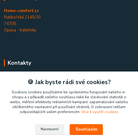
Home-comfort.cz
Ratibořská 1145/30
74705
Opava - Kateřinky
Kontakty
Home-comfort.cz
🍪 Jak byste rádi své cookies?
+420 777 852 326
Soubory cookies používáme ke správnému fungování našeho e-
shopu a v případě vašeho souhlasu také ke sledování statistik o
(Po-Pá, 9-17 hod.)
webu, měření efektivity reklamních kampaní, zapamatování vašeho
oblíbeného nastavení při používání stránek, či zobrazení reklam
home-comfort@home-comfort.cz
odpovídajících vašim preferencím.
Více k využití cookies
Souhlasím
Nastavení