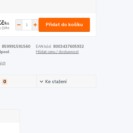
Kč
/
ks
Přidat do košíku
z DPH
:
859991591560
EAN kód:
8003437605932
lpool
Hlídat cenu / dostupnost
ých
e
0
Ke stažení