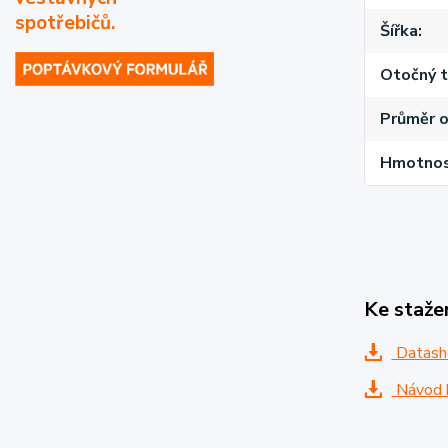
spotřebičů.
Šířka
Otočný t
Průměr o
Hmotnost
Ke staže
Datash
Návod k