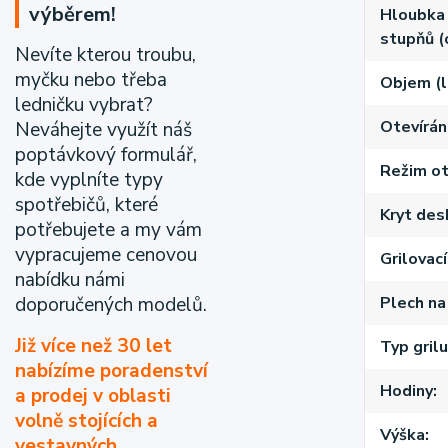
výběrem!
Hloubka 
stupňů (
Nevíte kterou troubu,
myčku nebo třeba
Objem (l
ledničku vybrat?
Otevírání
Neváhejte využít náš
poptávkový formulář,
Režim ot
kde vyplníte typy
spotřebičů, které
Kryt des
potřebujete a my vám
vypracujeme cenovou
Grilovací
nabídku námi
doporučených modelů.
Plech na
Již více než 30 let
Typ grilu
nabízíme poradenství
Hodiny
a prodej v oblasti
volně stojících a
Výška
vestavných