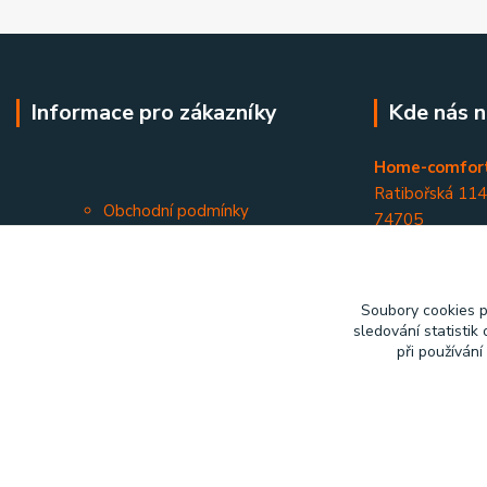
Informace pro zákazníky
Kde nás n
Home-comfort
Ratibořská 11
Obchodní podmínky
74705
Kontakty
Opava - Kateři
Soubory cookies 
sledování statisti
při používání