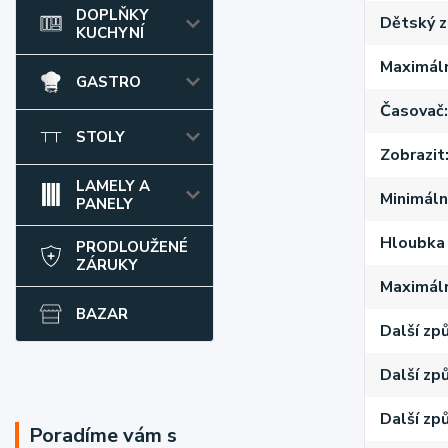
DOPLŇKY
Dětský 
KUCHYNÍ
Maximální
GASTRO
Časovač
STOLY
Zobrazit
LAMELY A
Minimální
PANELY
Hloubka 
PRODLOUŽENÉ
ZÁRUKY
Maximáln
BAZAR
Další zp
Další zp
Další způ
Poradíme vám s