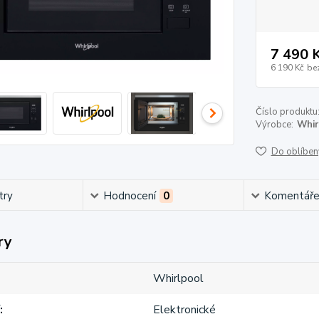
7 490 
6 190 Kč
be
Číslo produktu
Výrobce:
Whir
Do oblíben
try
Hodnocení
0
Komentář
ry
Whirlpool
Elektronické