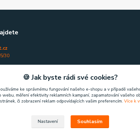
ajdete
.cz
45/30
nky
🍪 Jak byste rádi své cookies?
používáme ke správnému fungování našeho e-shopu a v případě vašeho
k o webu, měření efektivity reklamních kampaní, zapamatování vašeho o
 stránek, či zobrazení reklam odpovídajících vašim preferencím.
Více k v
Souhlasím
Nastavení