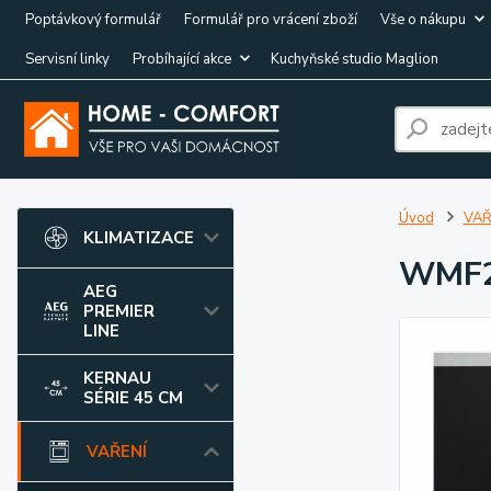
Poptávkový formulář
Formulář pro vrácení zboží
Vše o nákupu
Servisní linky
Probíhající akce
Kuchyňské studio Maglion
Úvod
VAŘ
KLIMATIZACE
WMF
AEG
PREMIER
LINE
KERNAU
SÉRIE 45 CM
VAŘENÍ