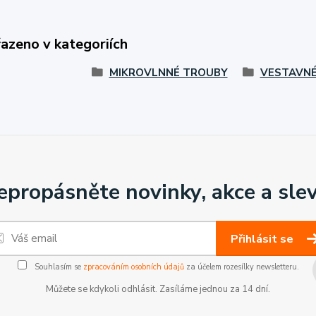
řazeno v kategoriích
MIKROVLNNÉ TROUBY
VESTAVN
epropásněte novinky, akce a slev
Přihlásit se
Souhlasím se
zpracováním osobních údajů
za účelem rozesílky newsletteru.
Můžete se kdykoli odhlásit. Zasíláme jednou za 14 dní.