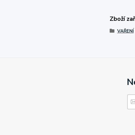
Zboží za
VAŘENÍ
N