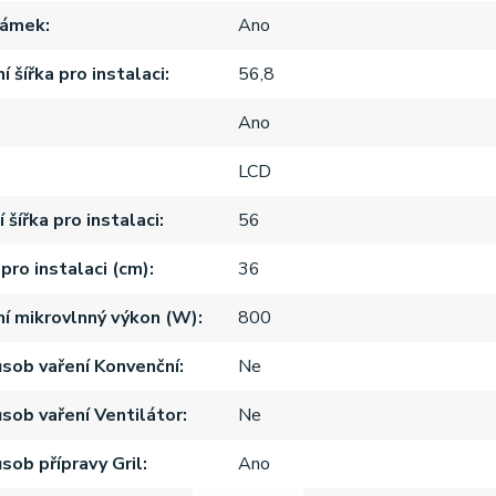
zámek
Ano
 šířka pro instalaci
56,8
Ano
LCD
 šířka pro instalaci
56
pro instalaci (cm)
36
í mikrovlnný výkon (W)
800
ůsob vaření Konvenční
Ne
ůsob vaření Ventilátor
Ne
sob přípravy Gril
Ano