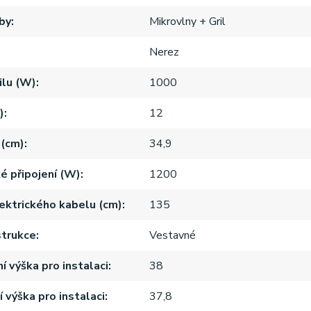
by
Mikrovlny + Gril
Nerez
ilu (W)
1000
)
12
 (cm)
34,9
ké připojení (W)
1200
ektrického kabelu (cm)
135
strukce
Vestavné
í výška pro instalaci
38
 výška pro instalaci
37,8