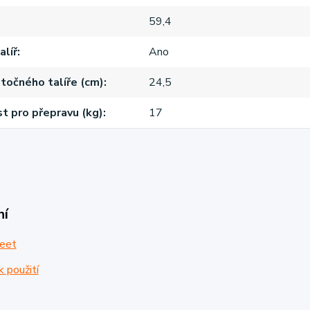
59,4
alíř
Ano
točného talíře (cm)
24,5
 pro přepravu (kg)
17
ní
eet
 použití