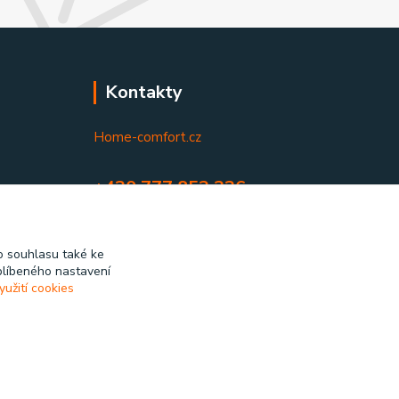
Kontakty
Home-comfort.cz
+420 777 852 326
(Po-Pá, 9-17 hod.)
home-comfort@home-comfort.cz
 souhlasu také ke
blíbeného nastavení
yužití cookies