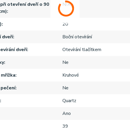
při otevření dveří o 90
N/A
cm)
)
20
 dveří
Boční otevírání
evírání dveří
Otevírání tlačítkem
ky
Ne
 mřížka
Kruhové
 pečení
Ne
Quartz
Ano
39