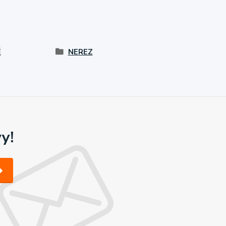
É
NEREZ
y!