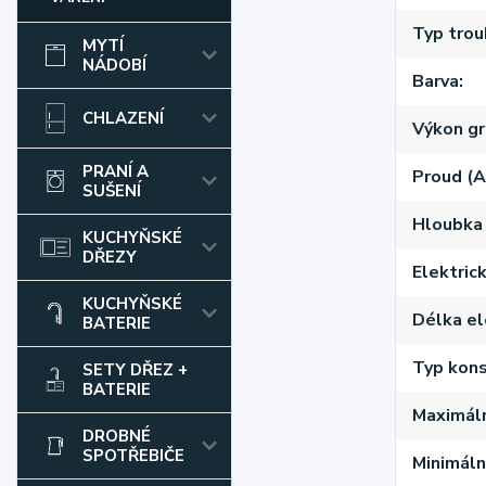
Typ trou
MYTÍ
NÁDOBÍ
Barva
CHLAZENÍ
Výkon gr
PRANÍ A
Proud (A
SUŠENÍ
Hloubka
KUCHYŇSKÉ
DŘEZY
Elektric
KUCHYŇSKÉ
Délka el
BATERIE
Typ kon
SETY DŘEZ +
BATERIE
Maximáln
DROBNÉ
SPOTŘEBIČE
Minimální