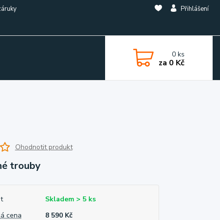
záruky
Přihlášení
0
ks
za
0 Kč
Ohodnotit produkt
né trouby
t
Skladem > 5 ks
á cena
8 590 Kč