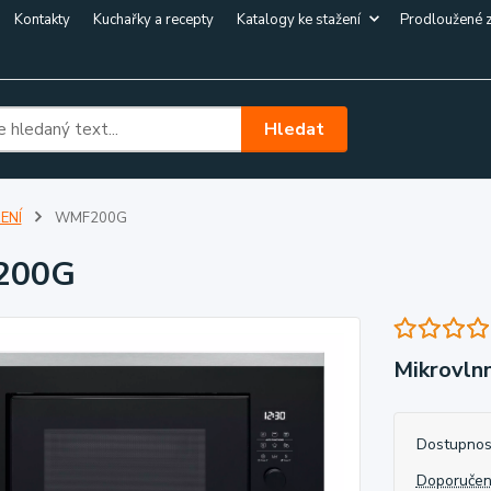
Kontakty
Kuchařky a recepty
Katalogy ke stažení
Prodloužené 
Hledat
ENÍ
WMF200G
200G
Mikrovln
Dostupnos
Doporučen