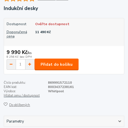
Indukční desky
Dostupnost
Ověřte dostupnost
Doporučená
11 490 Kč
cena
9 990 Kč
/
ks
8 256 Kč
bez DPH
Přidat do košíku
Číslo produktu:
869991572110
EAN kód:
8003437238161
Výrobce:
Whirlpool
Hlídat cenu / dostupnost
Do oblíbených
Parametry