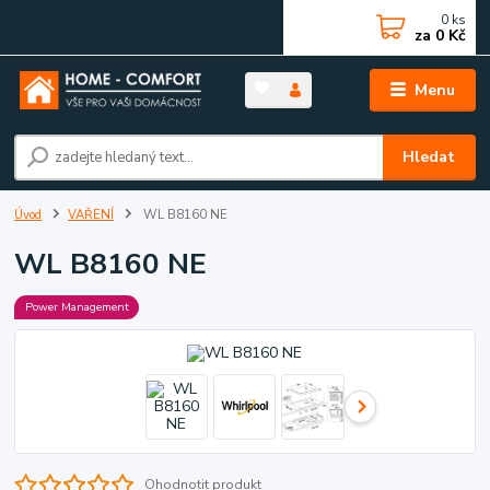
0
ks
za
0 Kč
Menu
Hledat
Úvod
VAŘENÍ
WL B8160 NE
WL B8160 NE
Power Management
Ohodnotit produkt