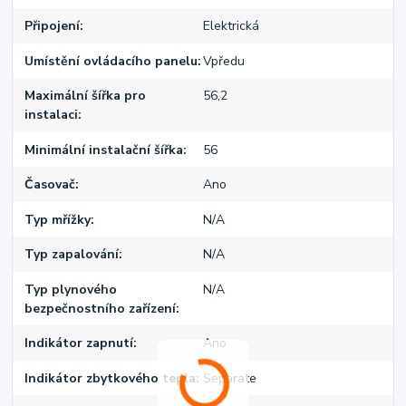
Připojení
Elektrická
Umístění ovládacího panelu
Vpředu
Maximální šířka pro
56,2
instalaci
Minimální instalační šířka
56
Časovač
Ano
Typ mřížky
N/A
Typ zapalování
N/A
Typ plynového
N/A
bezpečnostního zařízení
Indikátor zapnutí
Ano
Indikátor zbytkového tepla
Separate