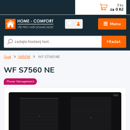
0
ks
za
0 Kč
Menu
Hledat
Úvod
VAŘENÍ
WF S7560 NE
WF S7560 NE
Power Management