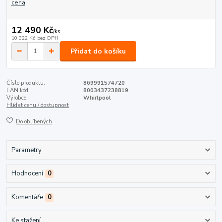
cena
12 490 Kč
/
ks
10 322 Kč
bez DPH
Přidat do košíku
Číslo produktu:
869991574720
EAN kód:
8003437238819
Výrobce:
Whirlpool
Hlídat cenu / dostupnost
Do oblíbených
Parametry
Hodnocení
0
Komentáře
0
Ke stažení