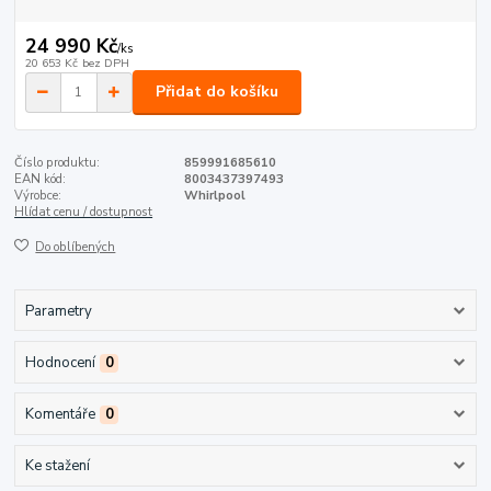
24 990 Kč
/
ks
20 653 Kč
bez DPH
Přidat do košíku
Číslo produktu:
859991685610
EAN kód:
8003437397493
Výrobce:
Whirlpool
Hlídat cenu / dostupnost
Do oblíbených
Parametry
Hodnocení
0
Komentáře
0
Ke stažení