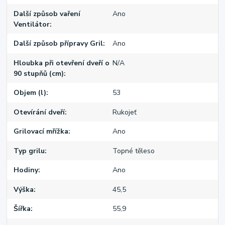
Další způsob vaření
Ano
Ventilátor
Další způsob přípravy Gril
Ano
Hloubka při otevření dveří o
N/A
90 stupňů (cm)
Objem (l)
53
Otevírání dveří
Rukojeť
Grilovací mřížka
Ano
Typ grilu
Topné těleso
Hodiny
Ano
Výška
45,5
Šířka
55,9