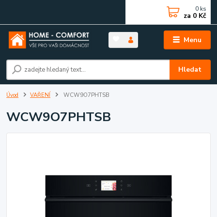
0
ks
za
0 Kč
Menu
Hledat
Úvod
VAŘENÍ
WCW9O7PHTSB
WCW9O7PHTSB