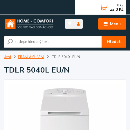
0
ks
za
0 Kč
Menu
Hledat
Úvod
PRANÍ A SUŠENÍ
TDLR 5040L EU/N
TDLR 5040L EU/N