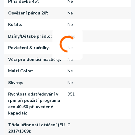
Plná dávka 45'
Ne
Osvěžení párou 20'
Ne
Košile
Ne
Džíny/Dětské prádlo
Ano
Povlečení & ručníky
Ne
Věci pro domácí mazlíčky
Ne
Multi Color
Ne
Skvrny
Ne
Rychlost odstřeďování v
951
rpm při použití programu
eco 40-60 při uvedené
kapacitě
Třída účinnosti otáčení (EU
C
2017/1369)