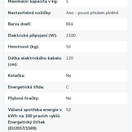
Maximální kapacita v kg
5
Nastavitelné nožičky
Ano - pouze předem plněné
Barva dveří
Bílá
Elektrické připojení (W)
2100
Hmotnost (kg)
53
Délka elektrického kabelu
120
(cm)
Kolečka
Ne
Energetická třída
C
Plyšové hračky
Ne
Vážená spotřeba energie v
52
kWh na 100 pracích cyklů.
Energetický štítek
(EU2017/1369)