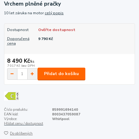
Vrchem plněné pračky
10 let záruka na motor
celý popis
Dostupnost
Ověřte dostupnost
Doporučená
9 790 Kč
cena
8 490 Kč
/
ks
7 017 Kč
bez DPH
Přidat do košíku
Číslo produktu:
859991694140
EAN kód:
8003437059087
Výrobce:
Whirlpool
Hlídat cenu / dostupnost
Do oblíbených