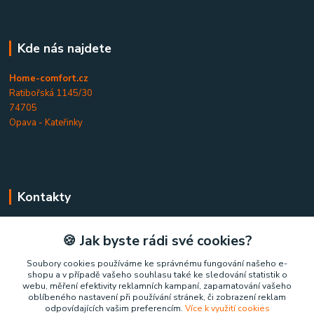
Kde nás najdete
Home-comfort.cz
Ratibořská 1145/30
74705
Opava - Kateřinky
Kontakty
Home-comfort.cz
🍪 Jak byste rádi své cookies?
+420 777 852 326
Soubory cookies používáme ke správnému fungování našeho e-
shopu a v případě vašeho souhlasu také ke sledování statistik o
(Po-Pá, 9-17 hod.)
webu, měření efektivity reklamních kampaní, zapamatování vašeho
oblíbeného nastavení při používání stránek, či zobrazení reklam
home-comfort@home-comfort.cz
odpovídajících vašim preferencím.
Více k využití cookies