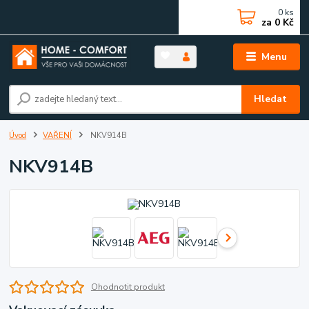
0
ks
za
0 Kč
Menu
Hledat
Úvod
VAŘENÍ
NKV914B
NKV914B
Ohodnotit produkt