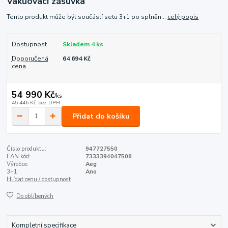
Vakuovací zásuvka
Tento produkt může být součástí setu 3+1 po splněn...
celý popis
Dostupnost
Skladem 4 ks
Doporučená
64 694 Kč
cena
54 990 Kč
/
ks
45 446 Kč
bez DPH
Přidat do košíku
Číslo produktu:
947727550
EAN kód:
7333394047508
Výrobce:
Aeg
3+1:
Ano
Hlídat cenu / dostupnost
Do oblíbených
Kompletní specifikace