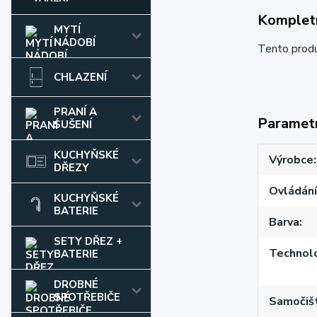
Kompletn
MYTÍ
NÁDOBÍ
Tento prod
CHLAZENÍ
PRANÍ A
Paramet
SUŠENÍ
KUCHYŇSKÉ
Výrobce
DŘEZY
Ovládání
KUCHYŇSKÉ
BATERIE
Barva
SETY DŘEZ +
Technol
BATERIE
DROBNÉ
SPOTŘEBIČE
Samočišt