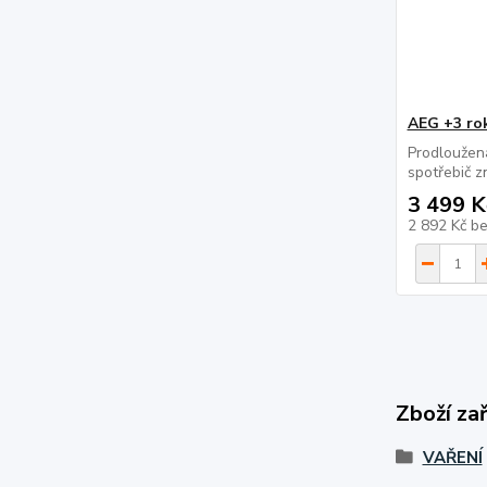
AEG +3 ro
Prodloužen
spotřebič 
3 499 K
2 892 Kč
b
Zboží za
VAŘENÍ