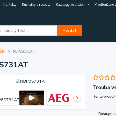
Kontakty
Kuchařky a recepty
Katalogy ke stažení
Prodloužené 
Hledat
ENÍ
NBP8S731AT
S731AT
Trouba v
Tento produkt
Dostupnos