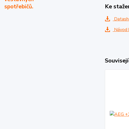
Ke staže
spotřebičů.
Datash
Návod k
Souvisejí