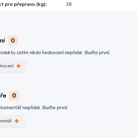
 pro přepravu (kg)
38
ní
0
oduktu zatím nikdo hodnocení nepřidal. Buďte první.
dnocení
áře
0
 komentář nepřidal. Buďte první.
mentář