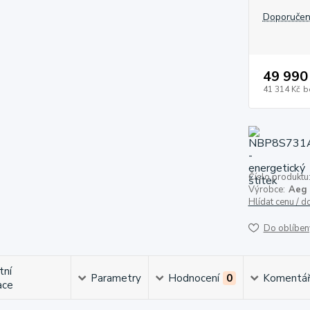
Doporučen
49 990
41 314 Kč
b
Číslo produktu
Výrobce:
Aeg
Hlídat cenu / 
Do oblíben
tní
Parametry
Hodnocení
0
Komentá
ace