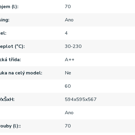
bjem (l)
70
sing
Ano
el
4
eplot (°C)
30-230
cká třída
A++
ruka na celý model
Ne
60
VxŠxH
594x595x567
Ano
ouby (l):
70