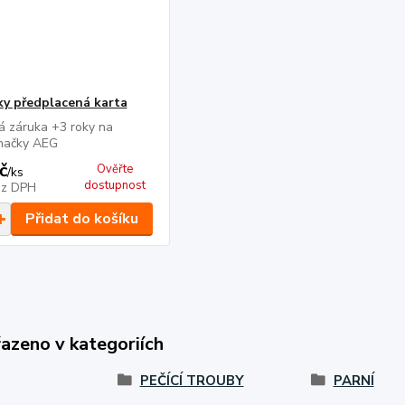
ky předplacená karta
á záruka +3 roky na
značky AEG
č
Ověřte
/
ks
dostupnost
ez DPH
Přidat do košíku
řazeno v kategoriích
PEČÍCÍ TROUBY
PARNÍ