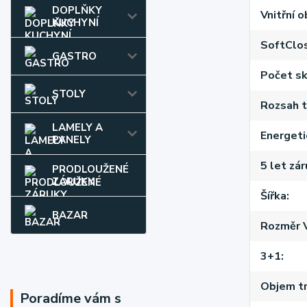
DOPLŇKY
Vnitřní o
KUCHYNÍ
SoftClo
GASTRO
Počet sk
STOLY
Rozsah t
LAMELY A
Energeti
PANELY
5 let zá
PRODLOUŽENÉ
ZÁRUKY
Šířka
BAZAR
Rozměr 
3+1
Objem tr
Poradíme vám s