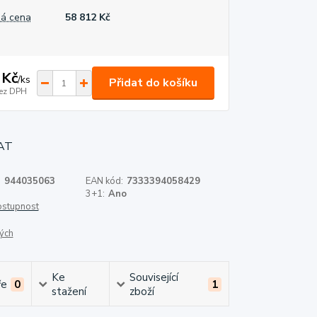
á cena
58 812 Kč
 Kč
/
ks
Přidat do košíku
ez DPH
:
944035063
EAN kód:
7333394058429
3+1:
Ano
dostupnost
ých
Ke
Související
ře
0
1
stažení
zboží