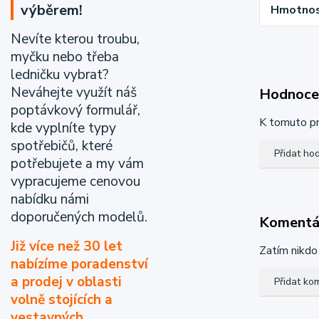
výběrem!
Hmotnost
Nevíte kterou troubu,
myčku nebo třeba
ledničku vybrat?
Neváhejte využít náš
Hodnoce
poptávkový formulář,
K tomuto pr
kde vyplníte typy
spotřebičů, které
Přidat ho
potřebujete a my vám
vypracujeme cenovou
nabídku námi
doporučených modelů.
Koment
Již více než 30 let
Zatím nikdo
nabízíme poradenství
a prodej v oblasti
Přidat ko
volně stojících a
vestavných