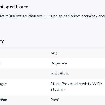
í specifikace
ukt
může
být součástí setu 3+1 po splnění všech podmínek akc
ry
Aeg
Dotykové
Matt Black
ogie
SteamPro / mealAssist / WiFi /
Steamify
ění
Parní