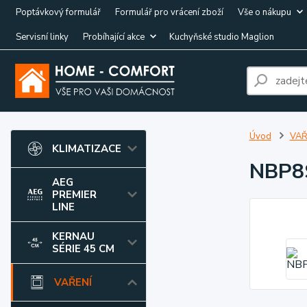
Poptávkový formulář
Formulář pro vrácení zboží
Vše o nákupu
Servisní linky
Probíhající akce
Kuchyňské studio Maglion
Úvod
VAŘ
KLIMATIZACE
NBP8
AEG
PREMIER
LINE
KERNAU
SÉRIE 45 CM
VAŘENÍ