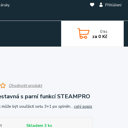
záruky
Přihlášení
0
ks
za
0 Kč
Ohodnotit produkt
estavná s parní funkcí STEAMPRO
 může být součástí setu 3+1 po splněn...
celý popis
t
Skladem 3 ks