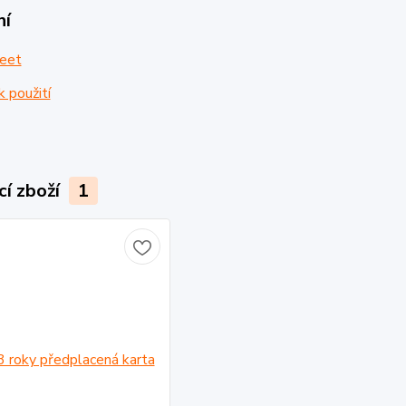
ní
eet
 použití
cí zboží
1