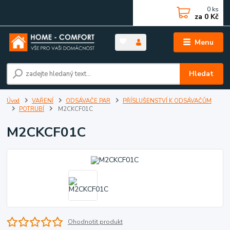
0
ks
za
0 Kč
Menu
Hledat
Úvod
VAŘENÍ
ODSÁVAČE PAR
PŘÍSLUŠENSTVÍ K ODSÁVAČŮM
POTRUBÍ
M2CKCF01C
M2CKCF01C
Ohodnotit produkt