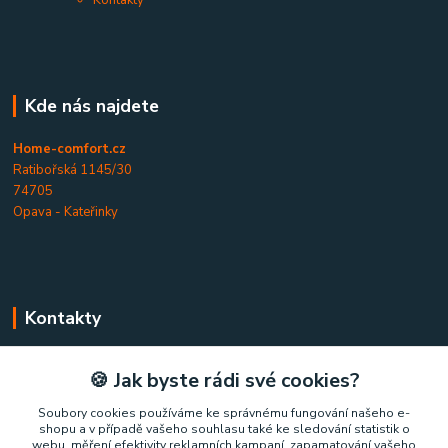
Kde nás najdete
Home-comfort.cz
Ratibořská 1145/30
74705
Opava - Kateřinky
Kontakty
Home-comfort.cz
🍪 Jak byste rádi své cookies?
+420 777 852 326
Soubory cookies používáme ke správnému fungování našeho e-
shopu a v případě vašeho souhlasu také ke sledování statistik o
(Po-Pá, 9-17 hod.)
webu, měření efektivity reklamních kampaní, zapamatování vašeho