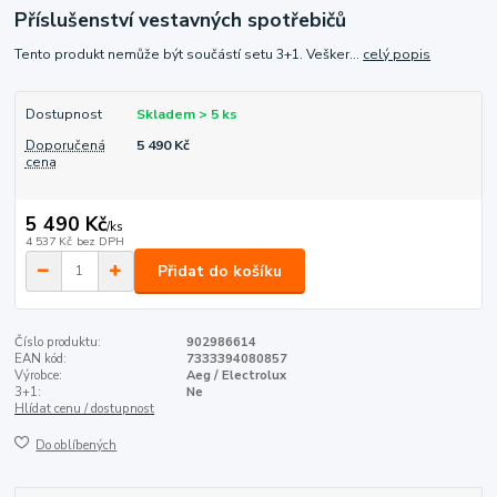
Příslušenství vestavných spotřebičů
Tento produkt nemůže být součástí setu 3+1. Vešker...
celý popis
Dostupnost
Skladem > 5 ks
Doporučená
5 490 Kč
cena
5 490 Kč
/
ks
4 537 Kč
bez DPH
Přidat do košíku
Číslo produktu:
902986614
EAN kód:
7333394080857
Výrobce:
Aeg / Electrolux
3+1:
Ne
Hlídat cenu / dostupnost
Do oblíbených