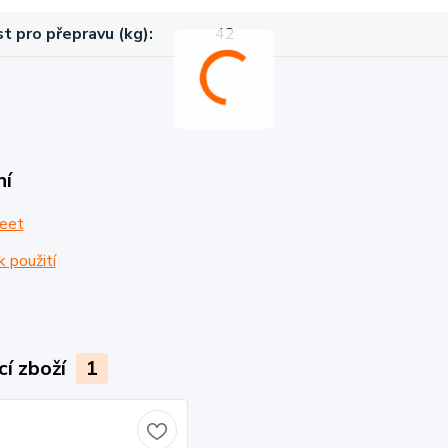
 pro přepravu (kg)
42
ní
eet
 použití
cí zboží
1