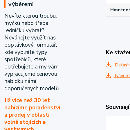
výběrem!
Hmotnost
Nevíte kterou troubu,
myčku nebo třeba
ledničku vybrat?
Neváhejte využít náš
poptávkový formulář,
kde vyplníte typy
Ke staže
spotřebičů, které
Datash
potřebujete a my vám
vypracujeme cenovou
Návod k
nabídku námi
doporučených modelů.
Již více než 30 let
Souvisejí
nabízíme poradenství
a prodej v oblasti
volně stojících a
vestavných