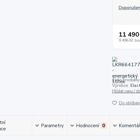
Doporučen
11 490
9 496 Kč
be
Číslo produktu
Výrobce:
Elec
Hlídat cenu / 
Do oblíben
tní
Parametry
Hodnocení
0
Komentá
ace