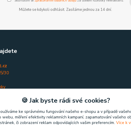
Souhlasím se
zpracováním osobních údajů
za účelem rozesílky newsletteru.
Můžete se kdykoli odhlásit. Zasíláme jednou za 14 dní.
ajdete
.cz
45/30
nky
🍪 Jak byste rádi své cookies?
používáme ke správnému fungování našeho e-shopu a v případě vašeho
k o webu, měření efektivity reklamních kampaní, zapamatování vašeho o
 stránek, či zobrazení reklam odpovídajících vašim preferencím.
Více k v