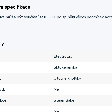
í specifikace
ukt
může
být součástí setu 3+1 po splnění všech podmínek akc
ry
Electrolux
Sklokeramika
Otočné knoflíky
od
Ne
nkce
SteamBake
Ne