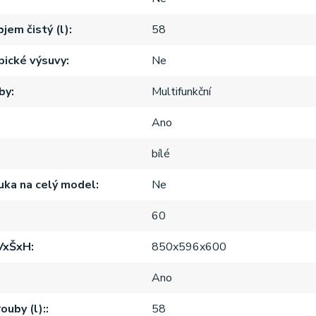
bjem čistý (l)
58
ické výsuvy
Ne
by
Multifunkční
Ano
bílé
ruka na celý model
Ne
60
VxŠxH
850x596x600
Ano
ouby (l):
58