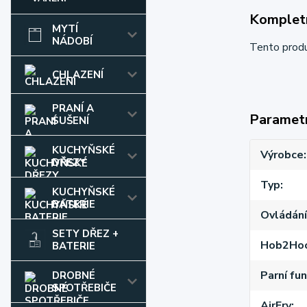
Kompletn
MYTÍ
NÁDOBÍ
Tento prod
CHLAZENÍ
PRANÍ A
Paramet
SUŠENÍ
KUCHYŇSKÉ
Výrobce
DŘEZY
Typ
KUCHYŇSKÉ
BATERIE
Ovládání
SETY DŘEZ +
Hob2Ho
BATERIE
Parní fu
DROBNÉ
SPOTŘEBIČE
AirFry