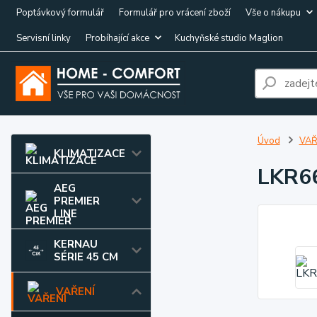
Poptávkový formulář
Formulář pro vrácení zboží
Vše o nákupu
Servisní linky
Probíhající akce
Kuchyňské studio Maglion
Úvod
VAŘ
KLIMATIZACE
LKR6
AEG
PREMIER
LINE
KERNAU
SÉRIE 45 CM
VAŘENÍ