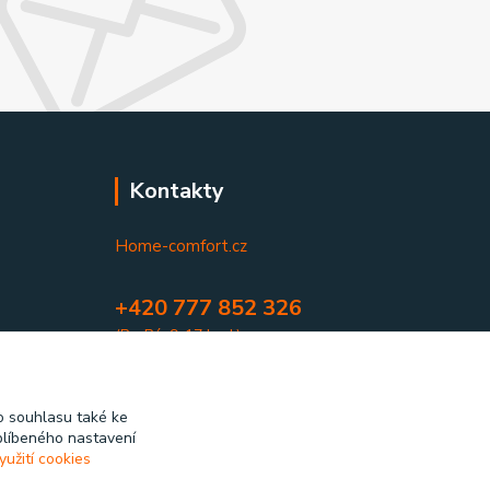
Kontakty
Home-comfort.cz
+420 777 852 326
(Po-Pá, 9-17 hod.)
home-comfort@home-comfort.cz
 souhlasu také ke
blíbeného nastavení
yužití cookies