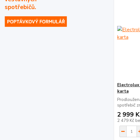
spotřebičů.
Electrolux
karta
Prodloužen
spotřebič zn
2 999 K
2 479 Kč
b