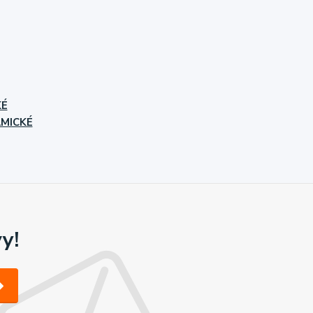
KÉ
MICKÉ
y!