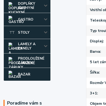
DOPLŇKY
KUCHYNÍ
Vnitřní o
GASTRO
Teleskop
Typ trou
STOLY
Displej
LAMELY A
PANELY
Barva
PRODLOUŽENÉ
5 let zá
ZÁRUKY
Šířka
BAZAR
Rozměr 
3+1
Poradíme vám s
Objem tr