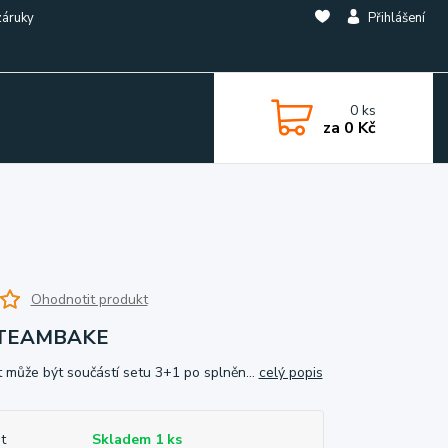
záruky
Přihlášení
0
ks
za
0 Kč
Ohodnotit produkt
STEAMBAKE
 může být součástí setu 3+1 po splněn...
celý popis
t
Skladem 1 ks