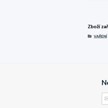
Zboží za
VAŘENÍ
N