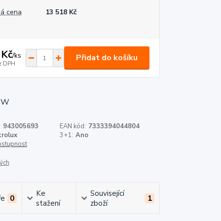
á cena
13 518 Kč
 Kč
/
ks
Přidat do košíku
z DPH
:
943005693
EAN kód:
7333394044804
trolux
3+1:
Ano
dostupnost
ých
Ke
Související
ře
0
1
stažení
zboží