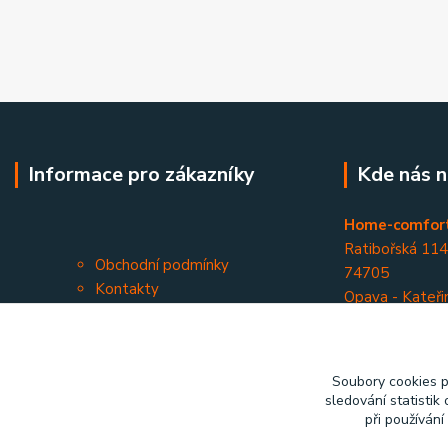
Informace pro zákazníky
Kde nás n
Home-comfort
Ratibořská 11
Obchodní podmínky
74705
Kontakty
Opava - Kateři
Soubory cookies 
sledování statisti
při používání