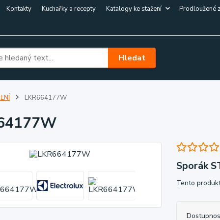
Kontakty
Kuchařky a recepty
Katalogy ke stažení
Prodloužené 
Hledat
ENÍ
LKR664177W
64177W
Sporák 
Tento produkt
Dostupnos