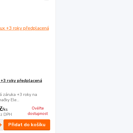
 +3 roky předplacená
á záruka +3 roky na
ačky Ele...
č
Ověřte
/
ks
dostupnost
ez DPH
Přidat do košíku