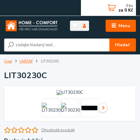
0
ks
za
0 Kč
Menu
Hledat
Úvod
VAŘENÍ
LIT30230C
LIT30230C
Ohodnotit produkt