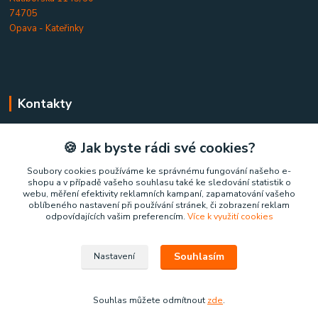
74705
Opava - Kateřinky
Kontakty
Home-comfort.cz
🍪 Jak byste rádi své cookies?
+420 777 852 326
Soubory cookies používáme ke správnému fungování našeho e-
shopu a v případě vašeho souhlasu také ke sledování statistik o
(Po-Pá, 9-17 hod.)
webu, měření efektivity reklamních kampaní, zapamatování vašeho
oblíbeného nastavení při používání stránek, či zobrazení reklam
home-comfort@home-comfort.cz
odpovídajících vašim preferencím.
Více k využití cookies
Souhlasím
Nastavení
Souhlas můžete odmítnout
zde
.
Vytvořeno na
Eshop-rychle.cz