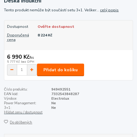
Deska indukční
Tento produkt nemůže být součástí setu 3+1. Vešker...
celý popis
Dostupnost
Ověřte dostupnost
Doporučená
8 224 Kč
cena
6 990 Kč
/
ks
5 777 Kč
bez DPH
Přidat do košíku
Číslo produktu:
949492551
EAN kód:
7332543848287
Výrobce:
Electrolux
Power Management:
Ne
3+1:
Ne
Hlídat cenu / dostupnost
Do oblíbených