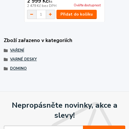
2 999 Kč
/
ks
Ověřte dostupnost
2 479 Kč
bez DPH
Přidat do košíku
Zboží zařazeno v kategoriích
VAŘENÍ
VARNÉ DESKY
DOMINO
Nepropásněte novinky, akce a
slevy!