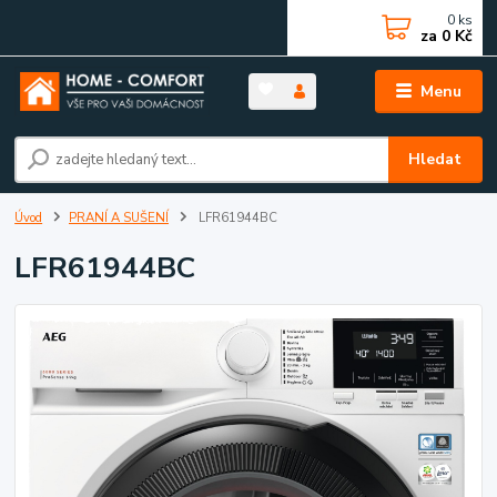
0
ks
za
0 Kč
Menu
Hledat
Úvod
PRANÍ A SUŠENÍ
LFR61944BC
LFR61944BC