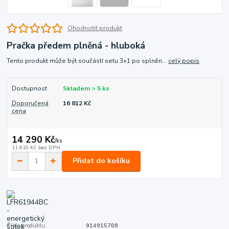
Ohodnotit produkt
Pračka předem plněná - hluboká
Tento produkt může být součástí setu 3+1 po splněn...
celý popis
Dostupnost
Skladem > 5 ks
Doporučená
16 812 Kč
cena
14 290 Kč
/
ks
11 810 Kč
bez DPH
Přidat do košíku
Číslo produktu:
914915708