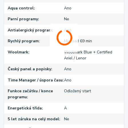
Aqua control
Ano
Parní programy
Ne
Antialergický program
Ano
Rychlý program
MixLoad 69 min
Woolmark
Woolmark Blue + Certified
Ariel / Lenor
Český panel a popisky
Ano
Time Manager / úspora času
Ano
Funkce začátku / konce
Odložený start
programu
Energetická třída
A
5 let záruka na celý model
Ne