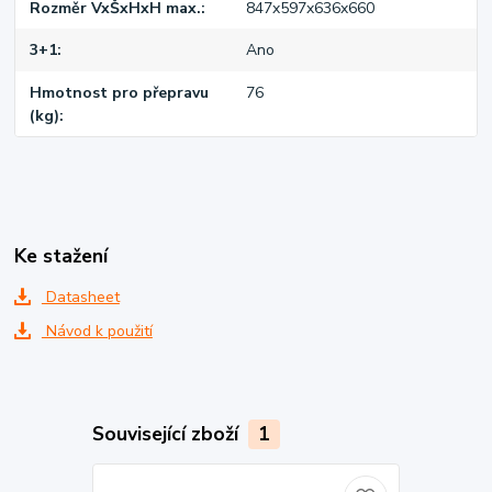
Rozměr VxŠxHxH max.
847x597x636x660
3+1
Ano
Hmotnost pro přepravu
76
(kg)
Ke stažení
Datasheet
Návod k použití
Související zboží
1