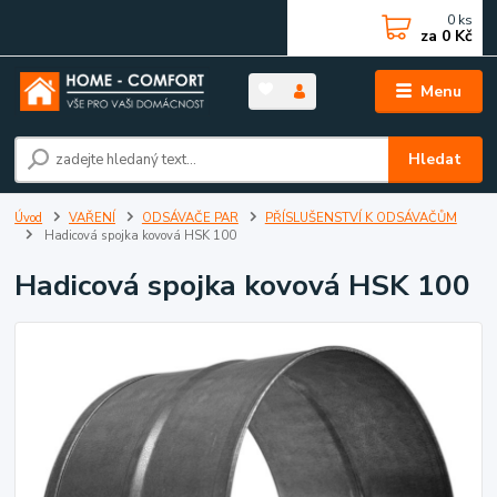
0
ks
za
0 Kč
Menu
Hledat
Úvod
VAŘENÍ
ODSÁVAČE PAR
PŘÍSLUŠENSTVÍ K ODSÁVAČŮM
Hadicová spojka kovová HSK 100
Hadicová spojka kovová HSK 100