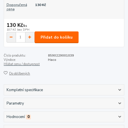
Doporučená
130 Kč
cena
130 Kč
/
ks
107 Kč
bez DPH
Přidat do košíku
Číslo produktu:
8590229001039
Výrobce:
Haco
Hlídat cenu / dostupnost
Do oblíbených
Kompletní specifikace
Parametry
Hodnocení
0