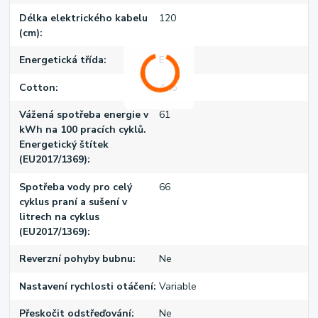
Délka elektrického kabelu
120
(cm)
Energetická třída
E
Cotton
Ano
Vážená spotřeba energie v
61
kWh na 100 pracích cyklů.
Energetický štítek
(EU2017/1369)
Spotřeba vody pro celý
66
cyklus praní a sušení v
litrech na cyklus
(EU2017/1369)
Reverzní pohyby bubnu
Ne
Nastavení rychlosti otáčení
Variable
Přeskočit odstřeďování
Ne