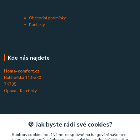
Obchodní podmínky
Kontakty
Kde nás najdete
Home-comfort.cz
Ratibořská 1145/30
74705
Opava - Kateřinky
Kontakty
🍪 Jak byste rádi své cookies?
Soubory cookies používáme ke správnému fungování našeho e-
Home-comfort.cz
shopu a v případě vašeho souhlasu také ke sledování statistik o