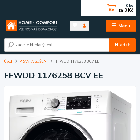
0
ks
za
0 Kč
Menu
Hledat
Úvod
PRANÍ A SUŠENÍ
FFWDD 1176258 BCV EE
FFWDD 1176258 BCV EE