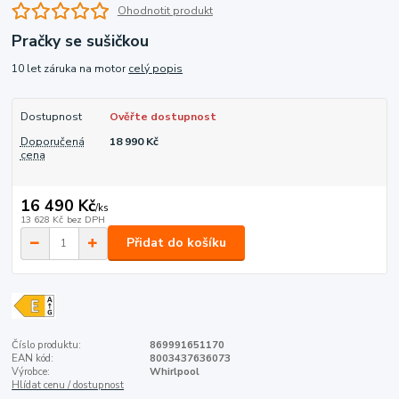
Ohodnotit produkt
Pračky se sušičkou
10 let záruka na motor
celý popis
Dostupnost
Ověřte dostupnost
Doporučená
18 990 Kč
cena
16 490 Kč
/
ks
13 628 Kč
bez DPH
Přidat do košíku
Číslo produktu:
869991651170
EAN kód:
8003437636073
Výrobce:
Whirlpool
Hlídat cenu / dostupnost