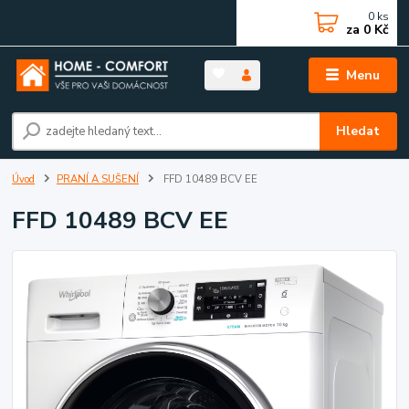
0
ks
za
0 Kč
Menu
Hledat
Úvod
PRANÍ A SUŠENÍ
FFD 10489 BCV EE
FFD 10489 BCV EE