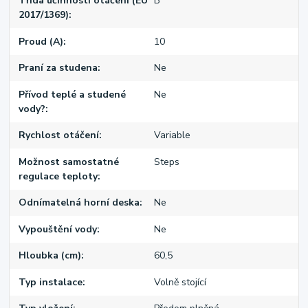
Třída účinnosti otáčení (EU
B
2017/1369)
Proud (A)
10
Praní za studena
Ne
Přívod teplé a studené
Ne
vody?
Rychlost otáčení
Variable
Možnost samostatné
Steps
regulace teploty
Odnímatelná horní deska
Ne
Vypouštění vody
Ne
Hloubka (cm)
60,5
Typ instalace
Volně stojící