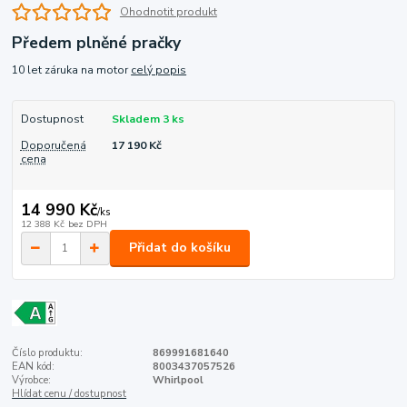
Ohodnotit produkt
Předem plněné pračky
10 let záruka na motor
celý popis
Dostupnost
Skladem 3 ks
Doporučená
17 190 Kč
cena
14 990 Kč
/
ks
12 388 Kč
bez DPH
Přidat do košíku
Číslo produktu:
869991681640
EAN kód:
8003437057526
Výrobce:
Whirlpool
Hlídat cenu / dostupnost