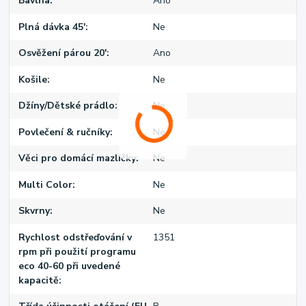
Bavlna
Ano
Plná dávka 45'
Ne
Osvěžení párou 20'
Ano
Košile
Ne
Džíny/Dětské prádlo
Ne
Povlečení & ručníky
Ne
Věci pro domácí mazlíčky
Ne
Multi Color
Ne
Skvrny
Ne
Rychlost odstřeďování v
1351
rpm při použití programu
eco 40-60 při uvedené
kapacitě