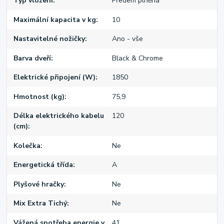
Typ vložení
Předem plněná
Maximální kapacita v kg
10
Nastavitelné nožičky
Ano - vše
Barva dveří
Black & Chrome
Elektrické připojení (W)
1850
Hmotnost (kg)
75,9
Délka elektrického kabelu
120
(cm)
Kolečka
Ne
Energetická třída
A
Plyšové hračky
Ne
Mix Extra Tichý
Ne
Vážená spotřeba energie v
41