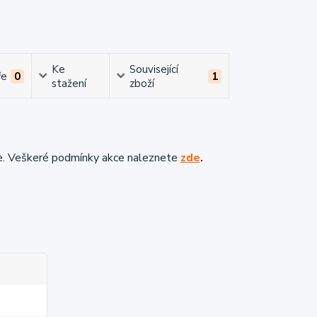
Ke
Související
ře
0
1
stažení
zboží
e. Veškeré podmínky akce naleznete
zde
.