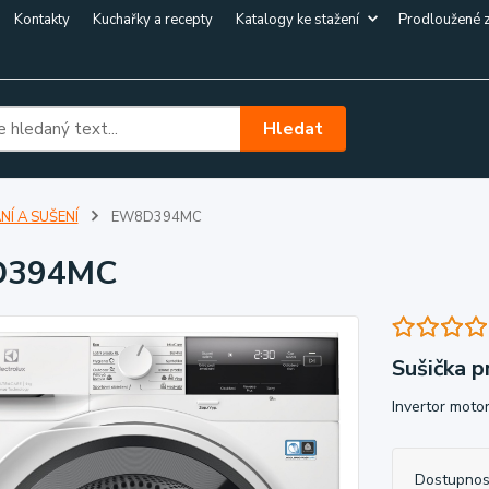
Kontakty
Kuchařky a recepty
Katalogy ke stažení
Prodloužené 
Hledat
NÍ A SUŠENÍ
EW8D394MC
D394MC
Sušička p
Invertor moto
Dostupnos