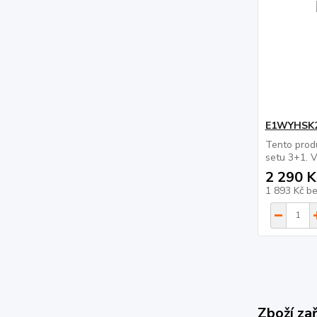
E1WYHSK
Tento prod
setu 3+1. V
2 290 K
1 893 Kč
b
Zboží za