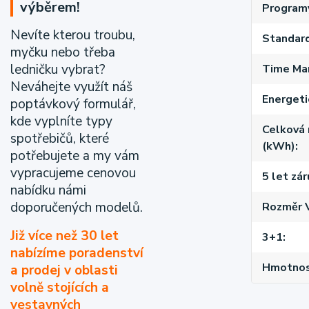
výběrem!
Programy
Nevíte kterou troubu,
Standard
myčku nebo třeba
ledničku vybrat?
Time Man
Neváhejte využít náš
Energeti
poptávkový formulář,
kde vyplníte typy
Celková 
spotřebičů, které
(kWh)
potřebujete a my vám
vypracujeme cenovou
5 let zá
nabídku námi
doporučených modelů.
Rozměr 
Již více než 30 let
3+1
nabízíme poradenství
Hmotnost
a prodej v oblasti
volně stojících a
vestavných