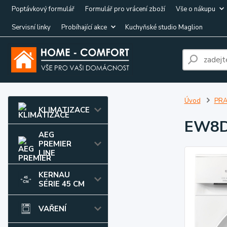
Poptávkový formulář
Formulář pro vrácení zboží
Vše o nákupu
Servisní linky
Probíhající akce
Kuchyňské studio Maglion
Úvod
PRA
KLIMATIZACE
EW8
AEG
PREMIER
LINE
KERNAU
SÉRIE 45 CM
VAŘENÍ