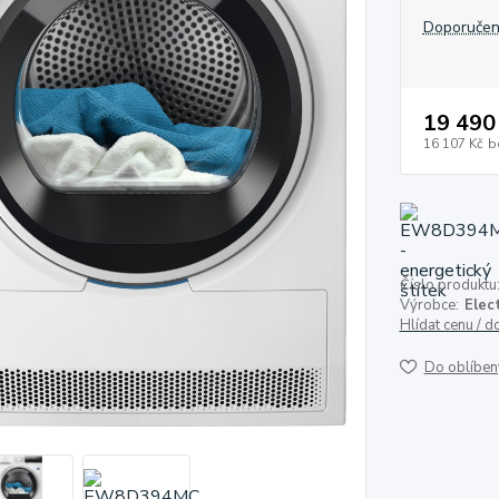
Doporučen
19 490
16 107 Kč
b
Číslo produktu
Výrobce:
Elec
Hlídat cenu / 
Do oblíben