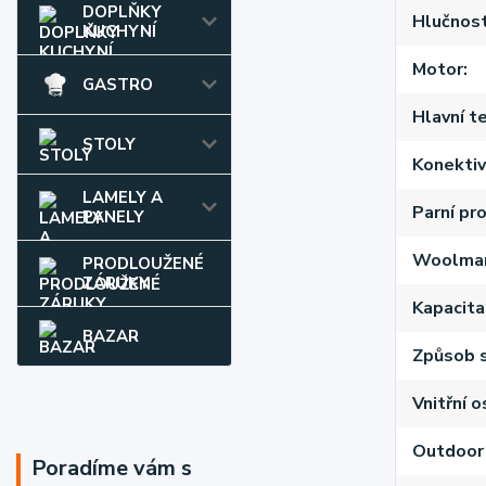
DOPLŇKY
Hlučnost
KUCHYNÍ
Motor
GASTRO
Hlavní t
STOLY
Konektiv
LAMELY A
Parní pr
PANELY
Woolma
PRODLOUŽENÉ
ZÁRUKY
Kapacita
BAZAR
Způsob s
Vnitřní 
Outdoor
Poradíme vám s