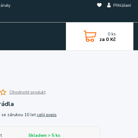
záruky
Přihlášení
0
ks
za
0 Kč
Ohodnotit produkt
rádla
r se zárukou 10 let
celý popis
t
Skladem > 5 ks