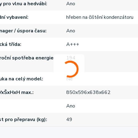
 pro vlnu a hedvábí
Ano
ní vybavení
hřeben na čištění kondenzátoru
ager / úspora času
Ano
cká třída
A+++
roční spotřeba energie
194
ruka na celý model
Ne
VxŠxHxH max.
850x596x638x662
Ano
 pro přepravu (kg)
49