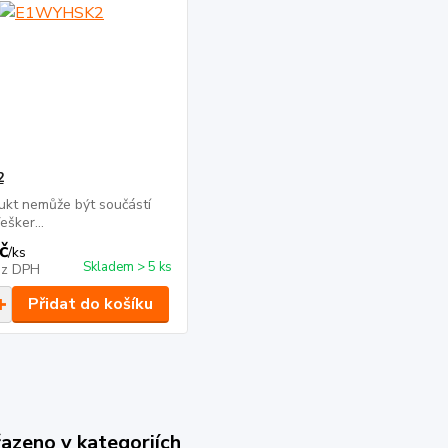
2
ukt nemůže být součástí
ešker...
č
/
ks
Skladem > 5 ks
ez DPH
Přidat do košíku
řazeno v kategoriích