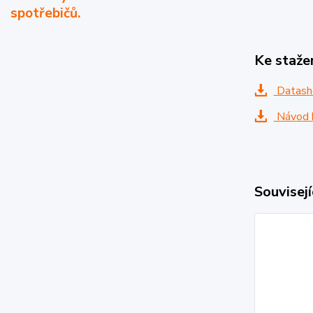
spotřebičů.
Ke staže
Datash
Návod k
Souvisejí