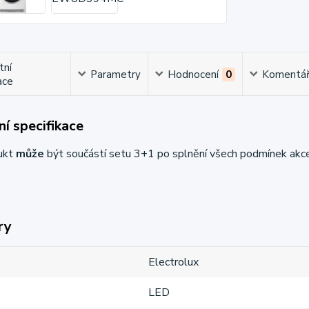
tní
Parametry
Hodnocení
0
Komentá
ace
í specifikace
ukt
může
být součástí setu 3+1 po splnění všech podmínek akc
ry
Electrolux
LED