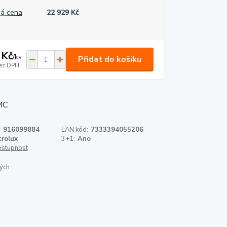
á cena
22 929 Kč
 Kč
/
ks
Přidat do košíku
ez DPH
:
916099884
EAN kód:
7333394055206
trolux
3+1:
Ano
dostupnost
ých