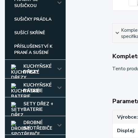
SUŠIČKOU
SUŠIČKY PRÁDLA
Komple
SUŠÍCÍ SKŘÍNĚ
specifik
PŘÍSLUŠENSTVÍ K
PRANÍ A SUŠENÍ
Kompletn
KUCHYŇSKÉ
Tento prod
DŘEZY
KUCHYŇSKÉ
BATERIE
Paramet
SETY DŘEZ +
BATERIE
Výrobce
DROBNÉ
SPOTŘEBIČE
Displej