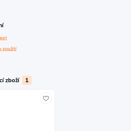
ní
eet
 použití
cí zboží
1