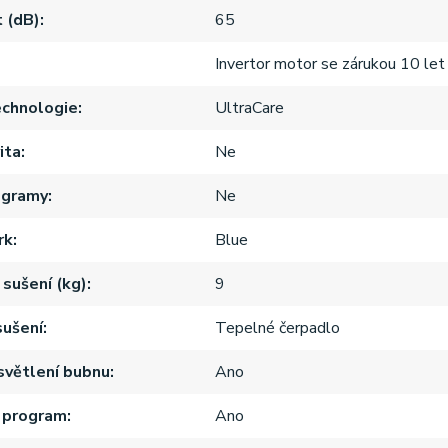
 (dB)
65
Invertor motor se zárukou 10 let
echnologie
UltraCare
ita
Ne
ogramy
Ne
rk
Blue
 sušení (kg)
9
ušení
Tepelné čerpadlo
osvětlení bubnu
Ano
 program
Ano