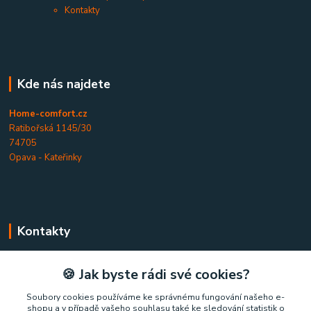
Kontakty
Kde nás najdete
Home-comfort.cz
Ratibořská 1145/30
74705
Opava - Kateřinky
Kontakty
Home-comfort.cz
🍪 Jak byste rádi své cookies?
+420 777 852 326
Soubory cookies používáme ke správnému fungování našeho e-
shopu a v případě vašeho souhlasu také ke sledování statistik o
(Po-Pá, 9-17 hod.)