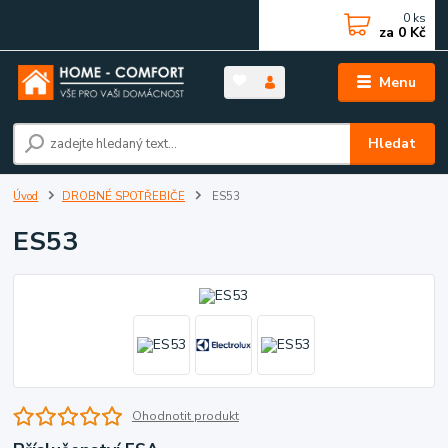
0
ks
za
0 Kč
Menu
Hledat
Úvod
DROBNÉ SPOTŘEBIČE
ES53
ES53
Ohodnotit produkt