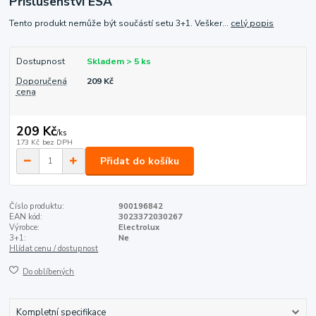
Příslušenství ESA
Tento produkt nemůže být součástí setu 3+1. Vešker...
celý popis
Dostupnost
Skladem > 5 ks
Doporučená
209 Kč
cena
209 Kč
/
ks
173 Kč
bez DPH
Přidat do košíku
Číslo produktu:
900196842
EAN kód:
3023372030267
Výrobce:
Electrolux
3+1:
Ne
Hlídat cenu / dostupnost
Do oblíbených
Kompletní specifikace