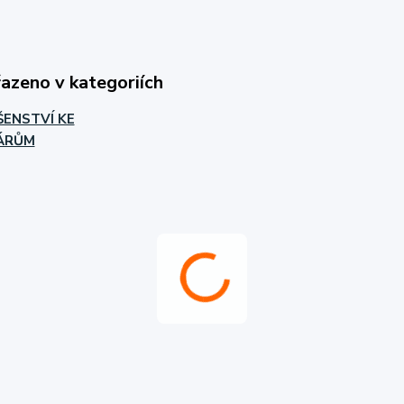
řazeno v kategoriích
ŠENSTVÍ KE
ÁRŮM