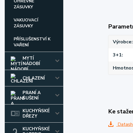
OHŘEVNÉ
ZÁSUVKY
VAKUOVACÍ
Paramet
ZÁSUVKY
PŘÍSLUŠENSTVÍ K
Výrobce
VAŘENÍ
3+1
MYTÍ
NÁDOBÍ
Hmotnost
CHLAZENÍ
PRANÍ A
SUŠENÍ
Ke staže
KUCHYŇSKÉ
DŘEZY
Datash
KUCHYŇSKÉ