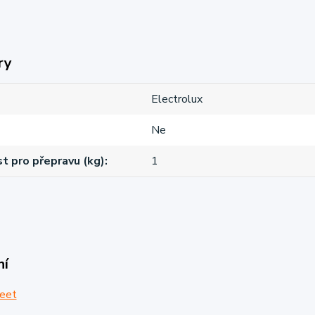
ry
Electrolux
Ne
 pro přepravu (kg)
1
ní
eet