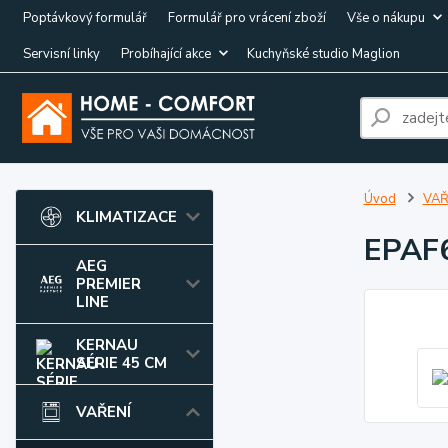
Poptávkový formulář
Formulář pro vrácení zboží
Vše o nákupu
Servisní linky
Probíhající akce
Kuchyňské studio Maglion
Úvod
VAŘ
KLIMATIZACE
EPAF
AEG
PREMIER
LINE
KERNAU
SÉRIE 45 CM
VAŘENÍ