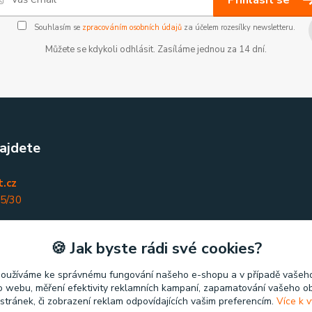
Souhlasím se
zpracováním osobních údajů
za účelem rozesílky newsletteru.
Můžete se kdykoli odhlásit. Zasíláme jednou za 14 dní.
ajdete
.cz
45/30
nky
🍪 Jak byste rádi své cookies?
používáme ke správnému fungování našeho e-shopu a v případě vašeho
k o webu, měření efektivity reklamních kampaní, zapamatování vašeho o
 stránek, či zobrazení reklam odpovídajících vašim preferencím.
Více k v