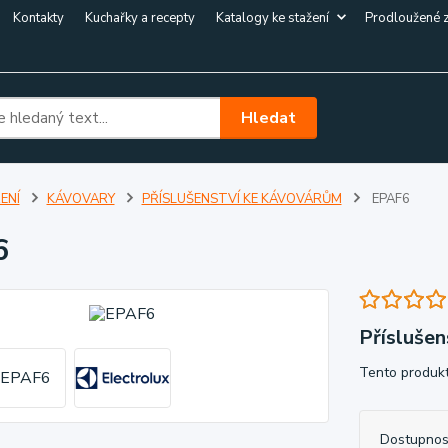
Kontakty
Kuchařky a recepty
Katalogy ke stažení
Prodloužené 
Hledat
ENÍ
KÁVOVARY
PŘÍSLUŠENSTVÍ KE KÁVOVÁRŮM
EPAF6
6
Příslušen
Tento produkt
Dostupnos