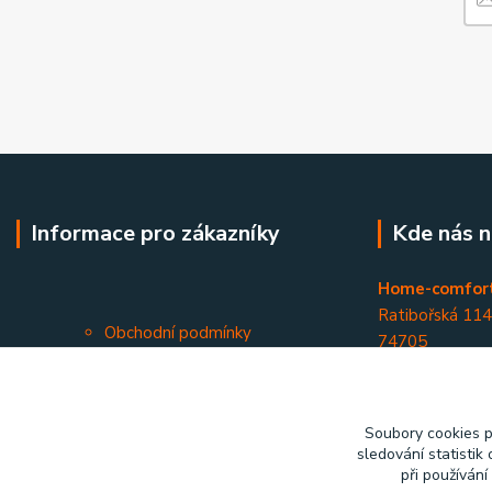
Informace pro zákazníky
Kde nás n
Home-comfort
Ratibořská 11
Obchodní podmínky
74705
Kontakty
Opava - Kateři
Soubory cookies 
sledování statisti
při používání