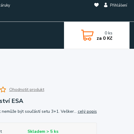
záruky
Přihlášení
0
ks
za
0 Kč
Ohodnotit produkt
ství ESA
 nemůže být součástí setu 3+1. Vešker...
celý popis
t
Skladem > 5 ks