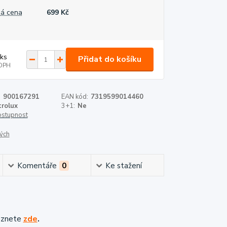
á cena
699 Kč
ks
Přidat do košíku
DPH
:
900167291
EAN kód:
7319599014460
trolux
3+1:
Ne
dostupnost
ých
Komentáře
0
Ke stažení
eznete
zde
.