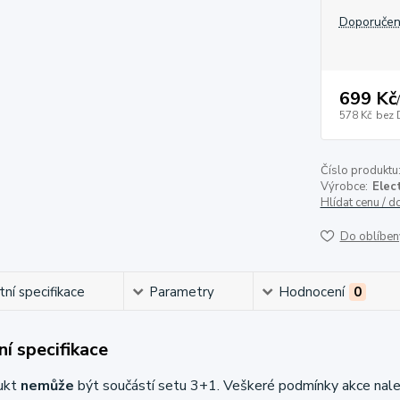
Doporučen
699 Kč
/
578 Kč
bez 
Číslo produktu
Výrobce:
Elec
Hlídat cenu / 
Do oblíben
ní specifikace
Parametry
Hodnocení
0
í specifikace
ukt
nemůže
být součástí setu 3+1. Veškeré podmínky akce nal