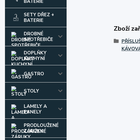
BATERIE
SETY DŘEZ +
BATERIE
Zboží za
DROBNÉ
SPOTŘEBIČE
PŘÍSLU
KÁVOV
DOPLŇKY
KUCHYNÍ
GASTRO
STOLY
LAMELY A
PANELY
PRODLOUŽENÉ
ZÁRUKY