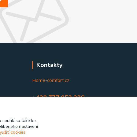
Kontakty
Home-comfort.cz
+420 777 852 326
(Po-Pá, 9-17 hod.)
home-comfort@home-comfort.cz
 souhlasu také ke
blíbeného nastavení
yužití cookies