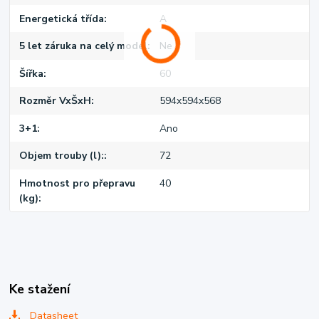
Energetická třída
A
5 let záruka na celý model
Ne
Šířka
60
Rozměr VxŠxH
594x594x568
3+1
Ano
Objem trouby (l):
72
Hmotnost pro přepravu
40
(kg)
Ke stažení
Datasheet