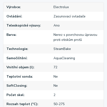
Výrobce
Electrolux
Ovládání
Zasunovací ovladače
Teleskopické výsuvy
Ano
Barva
Nerez s povrchovou úpravou
proti otiskům prstů
Technologie
SteamBake
Samočištění
AquaCleaning
Vnitřní objem (l)
72
Teplotní sonda
Ne
SoftClosing
Ne
Počet skel
2
Rozsah teplot (°C)
50-275