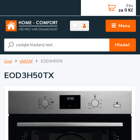
0
ks
za
0 Kč
Menu
Hledat
Úvod
VAŘENÍ
EOD3H50TX
EOD3H50TX