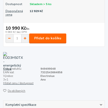
Dostupnost
Skladem > 5 ks
Doporučená
12 929 Kč
cena
10 990 Kč
/
ks
9 083 Kč
bez DPH
Přidat do košíku
Číslo produktu:
949499048
EAN kód:
7332543664856
Výrobce:
Electrolux
3+1:
Ano
Hlídat cenu / dostupnost
Do oblíbených
Kompletní specifikace