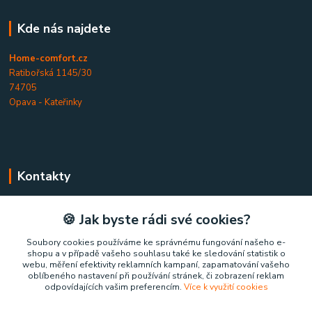
Kde nás najdete
Home-comfort.cz
Ratibořská 1145/30
74705
Opava - Kateřinky
Kontakty
Home-comfort.cz
🍪 Jak byste rádi své cookies?
+420 777 852 326
Soubory cookies používáme ke správnému fungování našeho e-
shopu a v případě vašeho souhlasu také ke sledování statistik o
(Po-Pá, 9-17 hod.)
webu, měření efektivity reklamních kampaní, zapamatování vašeho
oblíbeného nastavení při používání stránek, či zobrazení reklam
home-comfort@home-comfort.cz
odpovídajících vašim preferencím.
Více k využití cookies