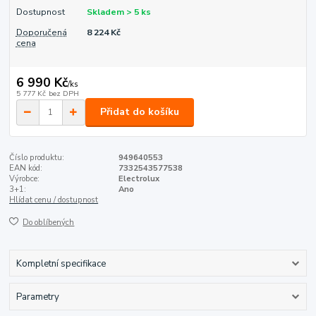
Dostupnost
Skladem > 5 ks
Doporučená
8 224 Kč
cena
6 990 Kč
/
ks
5 777 Kč
bez DPH
Přidat do košíku
Číslo produktu:
949640553
EAN kód:
7332543577538
Výrobce:
Electrolux
3+1:
Ano
Hlídat cenu / dostupnost
Do oblíbených
Kompletní specifikace
Parametry