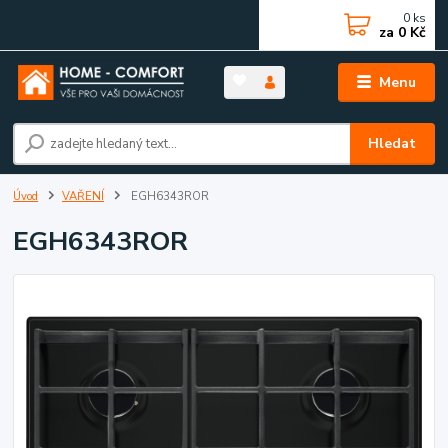
0
ks
za
0 Kč
Menu
Hledat
Úvod
VAŘENÍ
EGH6343ROR
EGH6343ROR