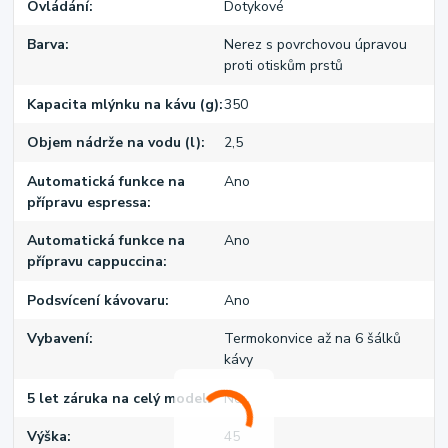
Ovládání
Dotykové
Barva
Nerez s povrchovou úpravou
proti otiskům prstů
Kapacita mlýnku na kávu (g)
350
Objem nádrže na vodu (l)
2,5
Automatická funkce na
Ano
přípravu espressa
Automatická funkce na
Ano
přípravu cappuccina
Podsvícení kávovaru
Ano
Vybavení
Termokonvice až na 6 šálků
kávy
5 let záruka na celý model
Ne
Výška
45