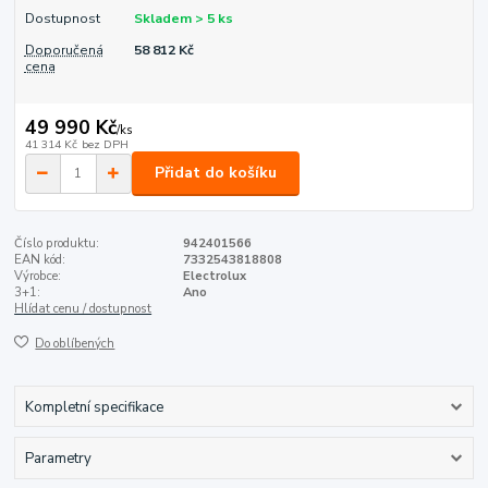
Dostupnost
Skladem > 5 ks
Doporučená
58 812 Kč
cena
49 990 Kč
/
ks
41 314 Kč
bez DPH
Přidat do košíku
Číslo produktu:
942401566
EAN kód:
7332543818808
Výrobce:
Electrolux
3+1:
Ano
Hlídat cenu / dostupnost
Do oblíbených
Kompletní specifikace
Parametry