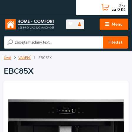
0
ks
za
0 Kč
Menu
Hledat
Úvod
VAŘENÍ
EBC85X
EBC85X