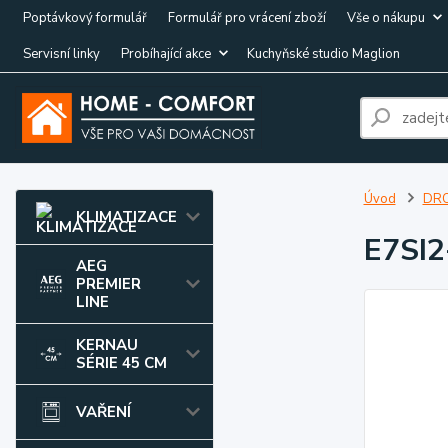
Poptávkový formulář
Formulář pro vrácení zboží
Vše o nákupu
Servisní linky
Probíhající akce
Kuchyňské studio Maglion
Úvod
DRO
KLIMATIZACE
E7SI
AEG
PREMIER
LINE
KERNAU
SÉRIE 45 CM
VAŘENÍ