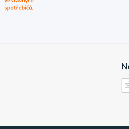
vestavných
spotřebičů.
N