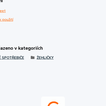
ní
eet
 použití
řazeno v kategoriích
 SPOTŘEBIČE
ŽEHLIČKY