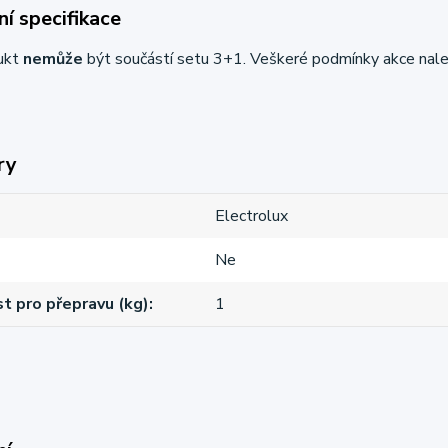
í specifikace
ukt
nemůže
být součástí setu 3+1. Veškeré podmínky akce nal
ry
Electrolux
Ne
 pro přepravu (kg)
1