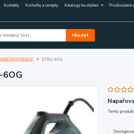
Kontakty
Kuchařky a recepty
Katalogy ke stažení
Prodloužené 
Hledat
BNÉ SPOTŘEBIČE
E7SI2-6OG
2-6OG
Napařovac
Tento produkt
Dostupnos