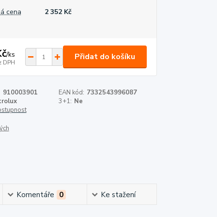
á cena
2 352 Kč
Kč
/
ks
Přidat do košíku
z DPH
:
910003901
EAN kód:
7332543996087
trolux
3+1:
Ne
dostupnost
ých
Komentáře
0
Ke stažení