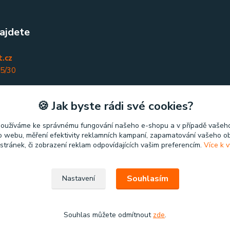
ajdete
.cz
45/30
nky
🍪 Jak byste rádi své cookies?
používáme ke správnému fungování našeho e-shopu a v případě vašeho
k o webu, měření efektivity reklamních kampaní, zapamatování vašeho o
 stránek, či zobrazení reklam odpovídajících vašim preferencím.
Více k v
Souhlasím
Nastavení
Souhlas můžete odmítnout
zde
.