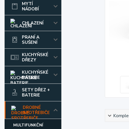
MYTÍ
NÁDOBÍ
CHLAZENÍ
PRANÍ A
SUŠENÍ
KUCHYŇSKÉ
DŘEZY
KUCHYŇSKÉ
BATERIE
SETY DŘEZ +
BATERIE
DROBNÉ
SPOTŘEBIČE
Komplet
MULTIFUNKČNÍ