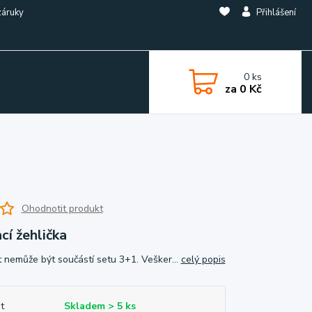
záruky
Přihlášení
0
ks
za
0 Kč
Ohodnotit produkt
í žehlička
 nemůže být součástí setu 3+1. Vešker...
celý popis
t
Skladem > 5 ks