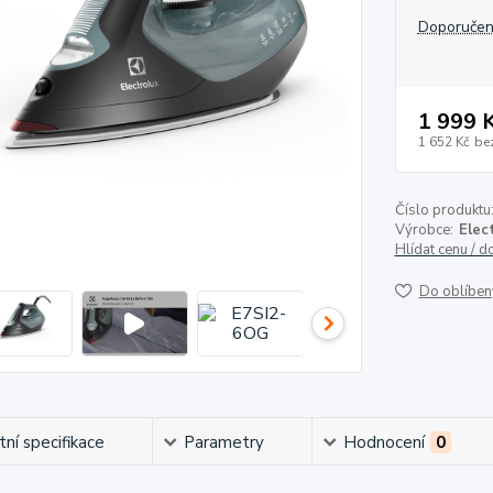
Doporučen
1 999 
1 652 Kč
be
Číslo produktu
Výrobce:
Elec
Hlídat cenu / 
Do oblíben
ní specifikace
Parametry
Hodnocení
0