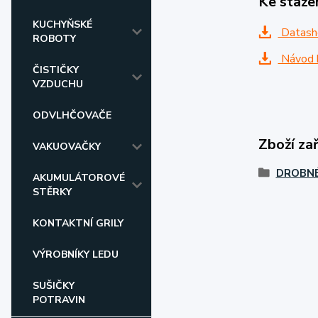
Ke staže
KUCHYŇSKÉ
Datash
ROBOTY
Návod k
ČISTIČKY
VZDUCHU
ODVLHČOVAČE
Zboží za
VAKUOVAČKY
DROBNÉ
AKUMULÁTOROVÉ
STĚRKY
KONTAKTNÍ GRILY
VÝROBNÍKY LEDU
SUŠIČKY
POTRAVIN