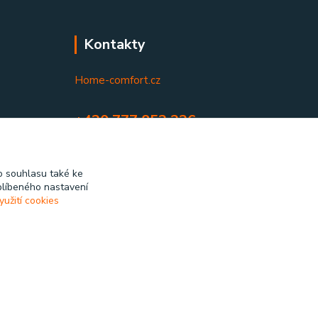
Kontakty
Home-comfort.cz
+420 777 852 326
(Po-Pá, 9-17 hod.)
home-comfort@home-comfort.cz
 souhlasu také ke
blíbeného nastavení
yužití cookies
Vytvořeno na
Eshop-rychle.cz