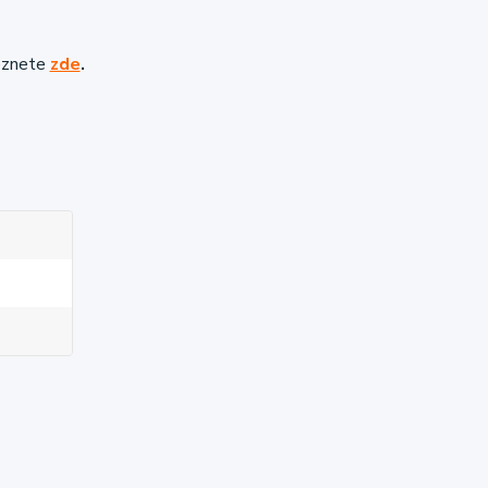
eznete
zde
.