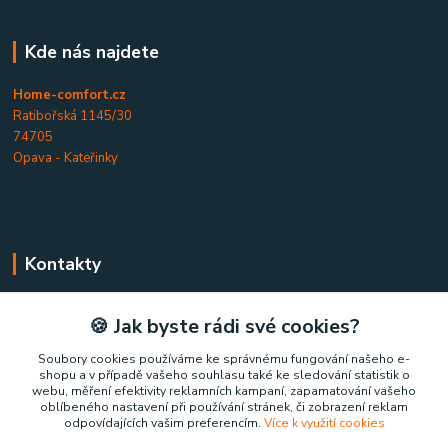
Kde nás najdete
Home-comfort.cz
Ratibořská 1145/30
74705
Opava - Kateřinky
Kontakty
Home-comfort.cz
🍪 Jak byste rádi své cookies?
+420 777 852 326
Soubory cookies používáme ke správnému fungování našeho e-
shopu a v případě vašeho souhlasu také ke sledování statistik o
(Po-Pá, 9-17 hod.)
webu, měření efektivity reklamních kampaní, zapamatování vašeho
oblíbeného nastavení při používání stránek, či zobrazení reklam
home-comfort@home-comfort.cz
odpovídajících vašim preferencím.
Více k využití cookies