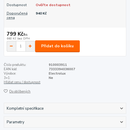
Dostupnost
Ověřte dostupnost
Doporučená
940 Kč
cena
799 Kč
/
ks
660 Kč
bez DPH
Přidat do košíku
Číslo produktu:
910003911
EAN kód:
7333394036007
Výrobce:
Electrolux
3+1:
Ne
Hlídat cenu / dostupnost
Do oblíbených
Kompletní specifikace
Parametry