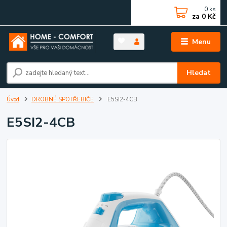
0
ks
za
0 Kč
Menu
Hledat
Úvod
DROBNÉ SPOTŘEBIČE
E5SI2-4CB
E5SI2-4CB