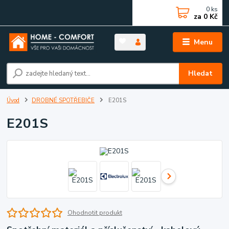
0
ks
za
0 Kč
Menu
Hledat
Úvod
DROBNÉ SPOTŘEBIČE
E201S
E201S
Ohodnotit produkt