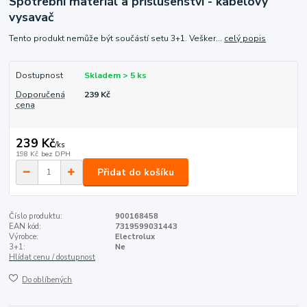
Spotřební materiál a příslušenství - kabelový
vysavač
Tento produkt nemůže být součástí setu 3+1. Vešker...
celý popis
Dostupnost
Skladem > 5 ks
Doporučená
239 Kč
cena
239 Kč
/
ks
198 Kč
bez DPH
Přidat do košíku
Číslo produktu:
900168458
EAN kód:
7319599031443
Výrobce:
Electrolux
3+1:
Ne
Hlídat cenu / dostupnost
Do oblíbených