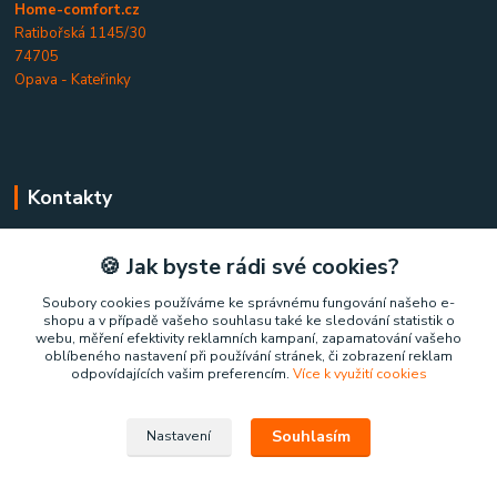
Home-comfort.cz
Ratibořská 1145/30
74705
Opava - Kateřinky
Kontakty
Home-comfort.cz
🍪 Jak byste rádi své cookies?
+420 777 852 326
Soubory cookies používáme ke správnému fungování našeho e-
shopu a v případě vašeho souhlasu také ke sledování statistik o
(Po-Pá, 9-17 hod.)
webu, měření efektivity reklamních kampaní, zapamatování vašeho
oblíbeného nastavení při používání stránek, či zobrazení reklam
home-comfort@home-comfort.cz
odpovídajících vašim preferencím.
Více k využití cookies
Souhlasím
Nastavení