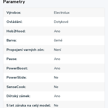
Parametry
Výrobce
Electrolux
Ovládání
Dotykové
Hob2Hood
Ano
Barva
černé
Propojení varných zón
Není
Pause
Ano
PowerBoost
Ano
PowerSlide
Ne
SenseCook
Ne
Dětský zámek
Ano
5 let záruka na celý model
Ne