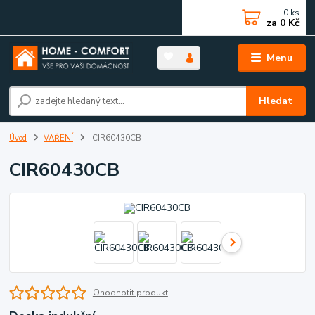
0
ks
za
0 Kč
Menu
Hledat
Úvod
VAŘENÍ
CIR60430CB
CIR60430CB
Ohodnotit produkt