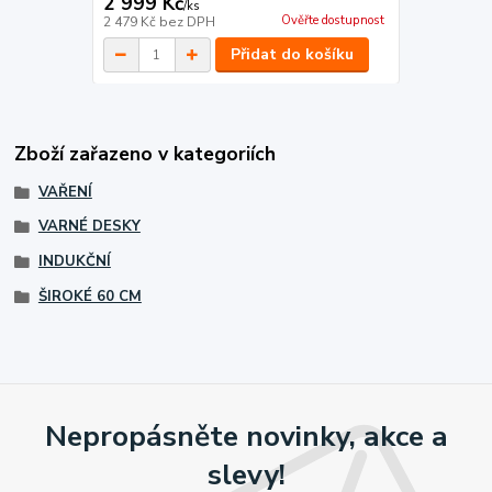
2 999 Kč
/
ks
Ověřte dostupnost
2 479 Kč
bez DPH
Přidat do košíku
Zboží zařazeno v kategoriích
VAŘENÍ
VARNÉ DESKY
INDUKČNÍ
ŠIROKÉ 60 CM
Nepropásněte novinky, akce a
slevy!