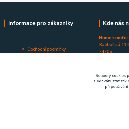
Informace pro zákazníky
Kde nás n
Home-comfort
Ratibořská 11
Obchodní podmínky
74705
Kontakty
Opava - Kateři
Soubory cookies 
sledování statisti
při používání