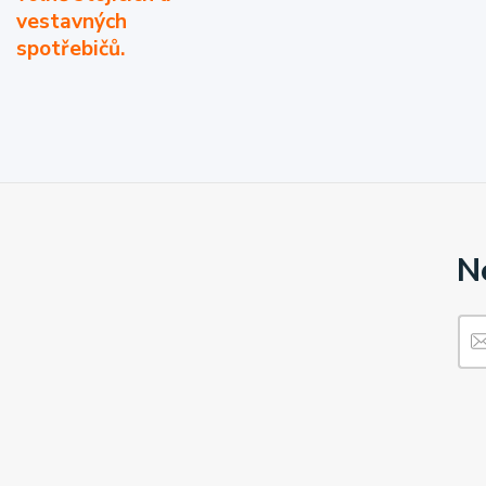
vestavných
spotřebičů.
N