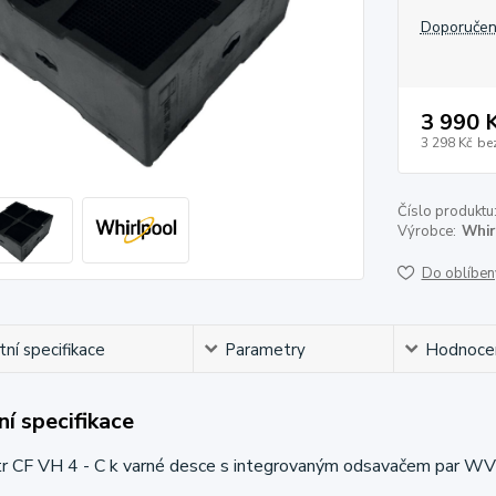
Doporučen
3 990 
3 298 Kč
be
Číslo produktu
Výrobce:
Whir
Do oblíben
ní specifikace
Parametry
Hodnoce
í specifikace
ltr CF VH 4 - C k varné desce s integrovaným odsavačem par W