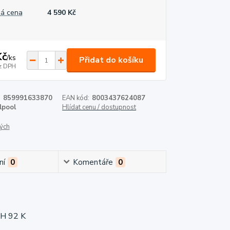
á cena
4 590 Kč
Kč
/
ks
Přidat do košíku
z DPH
:
859991633870
EAN kód:
8003437624087
lpool
Hlídat cenu / dostupnost
ých
ní
0
Komentáře
0
VH 92 K