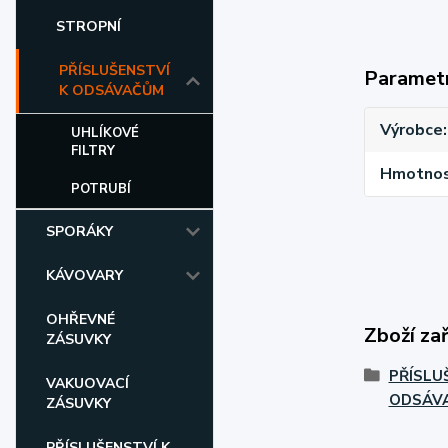
STROPNÍ
PŘÍSLUŠENSTVÍ
Paramet
K ODSÁVAČŮM
Výrobce
UHLÍKOVÉ
FILTRY
Hmotnost
POTRUBÍ
SPORÁKY
KÁVOVARY
OHŘEVNÉ
Zboží za
ZÁSUVKY
PŘÍSLU
VAKUOVACÍ
ODSÁV
ZÁSUVKY
PŘÍSLUŠENSTVÍ K