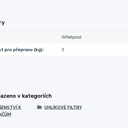
ry
Whirlpool
 pro přepravu (kg)
3
řazeno v kategoriích
ŠENSTVÍ K
UHLÍKOVÉ FILTRY
AČŮM