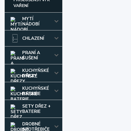
VAŘENÍ
MYTÍ
NÁDOBÍ
CHLAZENÍ
PRANÍ A
SUŠENÍ
KUCHYŇSKÉ
DŘEZY
KUCHYŇSKÉ
BATERIE
SETY DŘEZ +
BATERIE
DROBNÉ
SPOTŘEBIČE