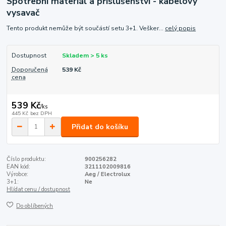
Spotřební materiál a příslušenství - kabelový
vysavač
Tento produkt nemůže být součástí setu 3+1. Vešker...
celý popis
Dostupnost
Skladem > 5 ks
Doporučená
539 Kč
cena
539 Kč
/
ks
445 Kč
bez DPH
Přidat do košíku
Číslo produktu:
900256282
EAN kód:
3211102009816
Výrobce:
Aeg / Electrolux
3+1:
Ne
Hlídat cenu / dostupnost
Do oblíbených