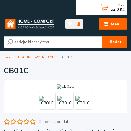
0
ks
za
0 Kč
Menu
Hledat
Úvod
DROBNÉ SPOTŘEBIČE
CB01C
CB01C
Ohodnotit produkt